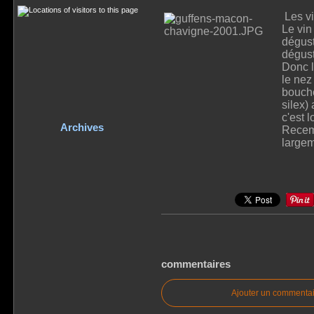
Les vi
Le vin
dégust
dégust
Donc l
le nez
bouche
silex)
c'est 
Archives
Recemm
largem
commentaires
Ajouter un commentai