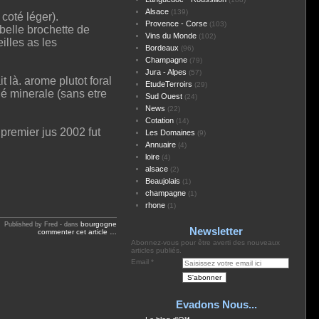
Alsace
(139)
coté léger).
Provence - Corse
(103)
 belle brochette de
Vins du Monde
(102)
illes as les
Bordeaux
(96)
Champagne
(79)
Jura - Alpes
(57)
 là. arome plutot foral
EtudeTerroirs
(29)
né minerale (sans etre
Sud Ouest
(24)
News
(22)
Cotation
(14)
remier jus 2002 fut
Les Domaines
(9)
Annuaire
(4)
loire
(4)
alsace
(2)
Beaujolais
(1)
champagne
(1)
rhone
(1)
bourgogne
Published by Fred
-
dans
Newsletter
commenter cet article
…
Abonnez-vous pour être averti des nouveaux
articles publiés.
Email
Evadons Nous...