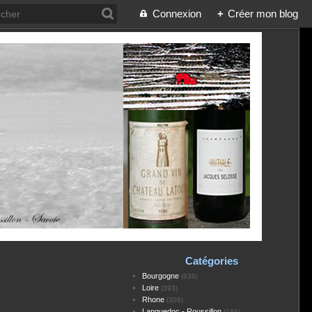
Connexion
+
Créer mon blog
Catégories
Bourgogne
(836)
Loire
(393)
Rhone
(306)
Languedoc - Roussillon
(188)