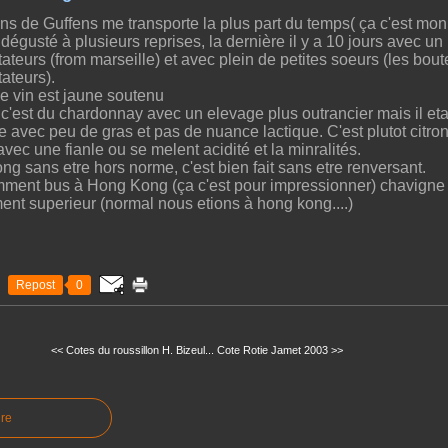
ns de Guffens me transporte la plus part du temps( ça c'est mon 
 dégusté à plusieurs reprises, la dernière il y a 10 jours avec un
ateurs (from marseille) et avec plein de petites soeurs (les boute
ateurs).
e vin est jaune soutenu
 c'est du chardonnay avec un elevage plus outrancier mais il etait
 avec peu de gras et pas de nuance lactique. C'est plutot citro
 avec une fianle ou se melent acidité et la minralités.
long sans etre hors norme, c'est bien fait sans etre renversant.
ent bus à Hong Kong (ça c'est pour impressionner) chavigne p
ent superieur (normal nous etions à hong kong....)
Repost
0
<< Cotes du roussillon H. Bizeul...
Cote Rotie Jamet 2003 >>
re