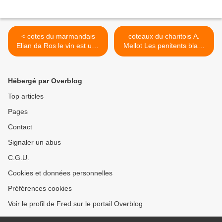
< cotes du marmandais
coteaux du charitois A.
Elian da Ros le vin est une
Mellot Les penitents blanc
fete 2005
2005 >
Hébergé par Overblog
Top articles
Pages
Contact
Signaler un abus
C.G.U.
Cookies et données personnelles
Préférences cookies
Voir le profil de Fred sur le portail Overblog