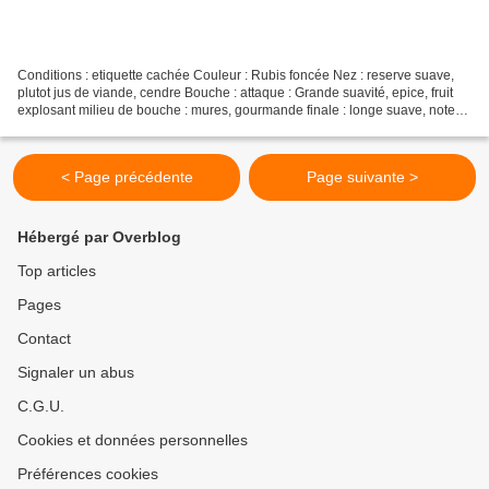
Conditions : etiquette cachée Couleur : Rubis foncée Nez : reserve suave,
plutot jus de viande, cendre Bouche : attaque : Grande suavité, epice, fruit
explosant milieu de bouche : mures, gourmande finale : longe suave, notes
cendrées CONCLUSION : Un superbe...
< Page précédente
Page suivante >
Hébergé par Overblog
Top articles
Pages
Contact
Signaler un abus
C.G.U.
Cookies et données personnelles
Préférences cookies