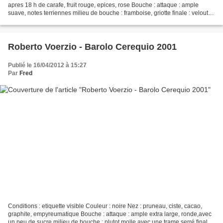
apres 18 h de carafe, fruit rouge, epices, rose Bouche : attaque : ample
suave, notes terriennes milieu de bouche : framboise, griotte finale : veloutée
et intensite enorme,...
Roberto Voerzio - Barolo Cerequio 2001
Publié le 16/04/2012 à 15:27
Par
Fred
Conditions : etiquette visible Couleur : noire Nez : pruneau, ciste, cacao,
graphite, empyreumatique Bouche : attaque : ample extra large, ronde,avec
un peu de sucre milieu de bouche : plutot molle avec une trame serré finale :