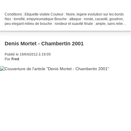
Conditions : Etiquette visible Couleur : Noire, legere evolution sur les bords
Nez : torrefié, empyreumatique Bouche : attaque : ronde, cacaoté, goudron,
peu elegant milieu de bouche : rondeur et suavité finale : ample, sans relief,
saveur à la limite...
Denis Mortet - Chambertin 2001
Publié le 19/04/2012 à 19:05
Par
Fred