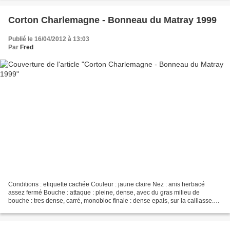
Corton Charlemagne - Bonneau du Matray 1999
Publié le 16/04/2012 à 13:03
Par
Fred
Conditions : etiquette cachée Couleur : jaune claire Nez : anis herbacé
assez fermé Bouche : attaque : pleine, dense, avec du gras milieu de
bouche : tres dense, carré, monobloc finale : dense epais, sur la caillasse.
amertume CONCLUSION : un vin sans...