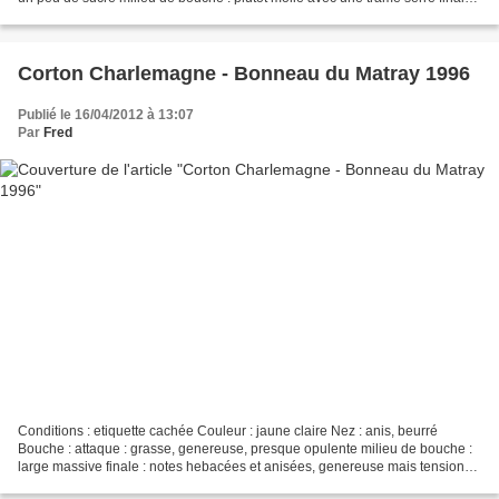
massive, sechante, tanins...
Corton Charlemagne - Bonneau du Matray 1996
Publié le 16/04/2012 à 13:07
Par
Fred
Conditions : etiquette cachée Couleur : jaune claire Nez : anis, beurré
Bouche : attaque : grasse, genereuse, presque opulente milieu de bouche :
large massive finale : notes hebacées et anisées, genereuse mais tension
sous jacente CONCLUSION : Un vin...