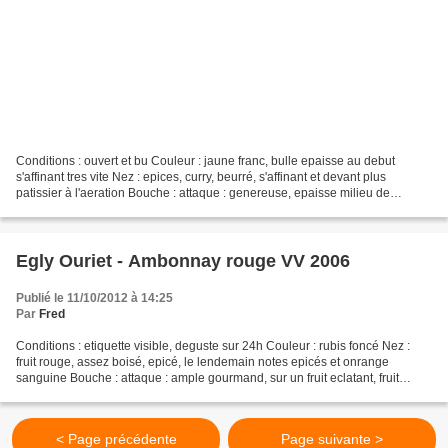
Conditions : ouvert et bu Couleur : jaune franc, bulle epaisse au debut
s'affinant tres vite Nez : epices, curry, beurré, s'affinant et devant plus
patissier à l'aeration Bouche : attaque : genereuse, epaisse milieu de
bouche : brioché puis devient plus...
Egly Ouriet - Ambonnay rouge VV 2006
Publié le 11/10/2012 à 14:25
Par
Fred
Conditions : etiquette visible, deguste sur 24h Couleur : rubis foncé Nez :
fruit rouge, assez boisé, epicé, le lendemain notes epicés et onrange
sanguine Bouche : attaque : ample gourmand, sur un fruit eclatant, fruit
rouge compoté, epices milieu de...
< Page précédente
Page suivante >