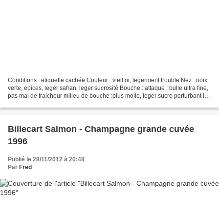
Conditions : etiquette cachée Couleur : vieil or, legerment trouble Nez : noix
verte, epices, leger safran, leger sucrosité Bouche : attaque : bulle ultra fine,
pas mal de fraicheur milieu de bouche :plus molle, leger sucre perturbant le
vin finale :...
Billecart Salmon - Champagne grande cuvée
1996
Publié le 28/11/2012 à 20:48
Par
Fred