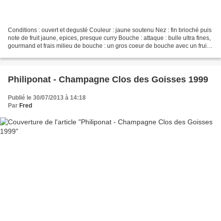
Conditions : ouvert et degusté Couleur : jaune soutenu Nez : fin brioché puis
note de fruit jaune, epices, presque curry Bouche : attaque : bulle ultra fines,
gourmand et frais milieu de bouche : un gros coeur de bouche avec un fruit
mur mais encore de...
Philiponat - Champagne Clos des Goisses 1999
Publié le 30/07/2013 à 14:18
Par
Fred