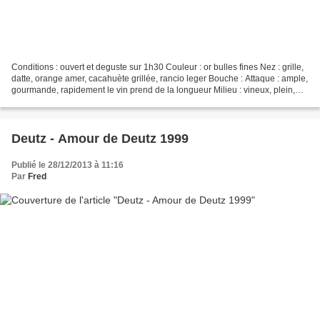
Conditions : ouvert et deguste sur 1h30 Couleur : or bulles fines Nez : grille,
datte, orange amer, cacahuète grillée, rancio leger Bouche : Attaque : ample,
gourmande, rapidement le vin prend de la longueur Milieu : vineux, plein,
superbe acidité Finale...
Deutz - Amour de Deutz 1999
Publié le 28/12/2013 à 11:16
Par
Fred