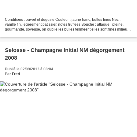
Conditions : ouvert et deguste Couleur : jaune franc, bulles fines Nez :
vanillé fin, legerement patissier, notes truffees Bouche : attaque : pleine,
gourmande, soyeuse, on oublie les bulles tellmeent elles sont fines milieu
de bouche : fin, acidité juste,...
Selosse - Champagne Initial NM dégorgement
2008
Publié le 02/09/2013 à 08:04
Par
Fred