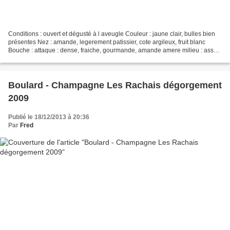
Conditions : ouvert et dégusté à l aveugle Couleur : jaune clair, bulles bien
présentes Nez : amande, legerement patissier, cote argileux, fruit blanc
Bouche : attaque : dense, fraiche, gourmande, amande amere milieu : assez
mure, avec une belle densité...
Boulard - Champagne Les Rachais dégorgement
2009
Publié le 18/12/2013 à 20:36
Par
Fred