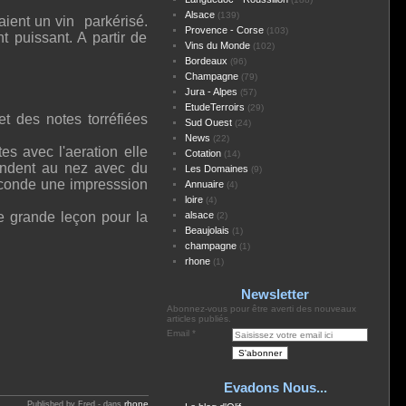
Alsace
(139)
aient un vin parkérisé.
Provence - Corse
(103)
 puissant. A partir de
Vins du Monde
(102)
Bordeaux
(96)
Champagne
(79)
Jura - Alpes
(57)
EtudeTerroirs
(29)
et des notes torréfiées
Sud Ouest
(24)
News
(22)
es avec l'aeration elle
Cotation
(14)
ondent au nez avec du
Les Domaines
(9)
seconde une impresssion
Annuaire
(4)
loire
(4)
e grande leçon pour la
alsace
(2)
Beaujolais
(1)
champagne
(1)
rhone
(1)
Newsletter
Abonnez-vous pour être averti des nouveaux
articles publiés.
Email
Evadons Nous...
rhone
Published by Fred
-
dans