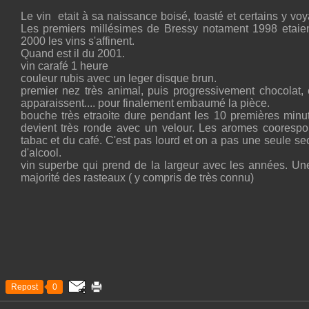
Le vin etait à sa naissance boisé, toasté et certains y voy
Les premiers millésimes de Bressy notament 1998 etaient
2000 les vins s'affinent.
Quand est il du 2001.
vin carafé 1 heure
couleur rubis avec un leger disque brun.
premier nez très animal, puis progressivement chocolat, 
apparaissent.... pour finalement embaumé la pièce.
bouche très etraoite dure pendant les 10 premières minut
devient très ronde avec un velour. Les aromes cooresp
tabac et du café. C'est pas lourd et on a pas une seule 
d'alcool.
vin superbe qui prend de la largeur avec les années. Un
majorité des rasteaux ( y compris de très connu)
Repost
0