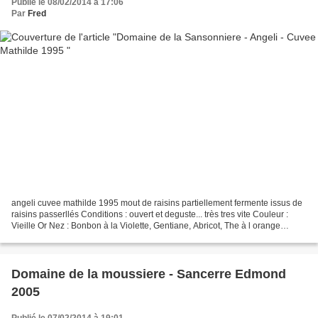
Publié le 08/02/2014 à 17:06
Par
Fred
angeli cuvee mathilde 1995 mout de raisins partiellement fermente issus de
raisins passerllés Conditions : ouvert et deguste... très tres vite Couleur :
Vieille Or Nez : Bonbon à la Violette, Gentiane, Abricot, The à l orange
Bouche : Attaque : mure,...
Domaine de la moussiere - Sancerre Edmond
2005