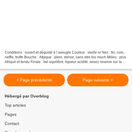
Conditions : ouvert et dégusté à l aveugle Couleur : vieille or Nez : fin, coin,
neffle, truffe Bouche : Attaque : plein, dense, sans etre too much Milieu : plus
étriqué et tendu Finale : bel equilibre, liqueur acidité. assez reserve sur la
complexité...
< Page précédente
Page suivante >
Hébergé par Overblog
Top articles
Pages
Contact