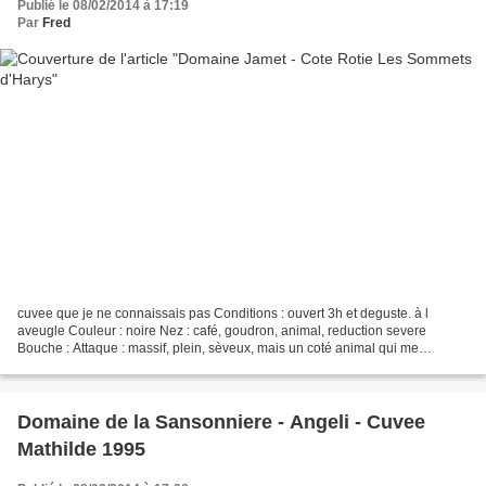
Publié le 08/02/2014 à 17:19
Par
Fred
cuvee que je ne connaissais pas Conditions : ouvert 3h et deguste. à l
aveugle Couleur : noire Nez : café, goudron, animal, reduction severe
Bouche : Attaque : massif, plein, sèveux, mais un coté animal qui me
dérange Milieu : belle acidité malgré une...
Domaine de la Sansonniere - Angeli - Cuvee
Mathilde 1995