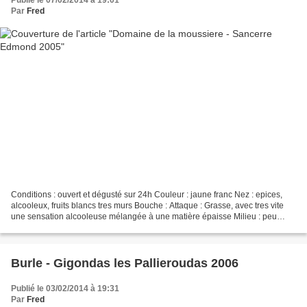
Publié le 07/02/2014 à 19:01
Par
Fred
Conditions : ouvert et dégusté sur 24h Couleur : jaune franc Nez : epices,
alcooleux, fruits blancs tres murs Bouche : Attaque : Grasse, avec tres vite
une sensation alcooleuse mélangée à une matière épaisse Milieu : peu
present presque fuyant Finale...
Burle - Gigondas les Pallieroudas 2006
Publié le 03/02/2014 à 19:31
Par
Fred