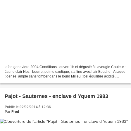
lafon geneviere 2004 Conditions : ouvert 1h et dégusté à l aveugle Couleur :
Jaune clair Nez : beurre, pointe exotique, s affine avec l air Bouche : Attaque
: dense, ample sans tomber dans le lourd Milieu : bel équilibre acidité,
fraicheur, maturité Finale...
Pajot - Sauternes - enclave d Yquem 1983
Publié le 02/02/2014 à 12:36
Par
Fred