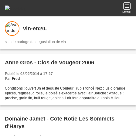
MENU
vin-en20.
site de partage de degustation de vin
Anne Gros - Clos de Vougeot 2006
Publié le 08/02/2014 à 17:27
Par
Fred
Conditions : ouvert 3h et deguste Couleur : rubis foncé Nez : jus d orange,
epices, reglisse, girolle, le boisé s exacerbe avec l air Bouche : Attaque :
precise, grain fin, fruit rouge, epices, l air fera apparaitre du bois Milieu :
beau fruit qui part...
Domaine Jamet - Cote Rotie Les Sommets
d'Harys