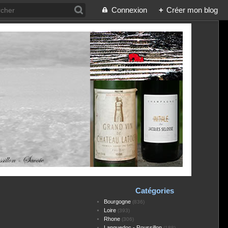
Connexion
+
Créer mon blog
Catégories
Bourgogne
(836)
Loire
(393)
Rhone
(306)
Languedoc - Roussillon
(188)