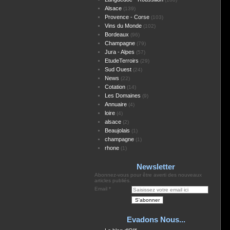
Alsace
(139)
Provence - Corse
(103)
Vins du Monde
(102)
Bordeaux
(96)
Champagne
(79)
Jura - Alpes
(57)
EtudeTerroirs
(29)
Sud Ouest
(24)
News
(22)
Cotation
(14)
Les Domaines
(9)
Annuaire
(4)
loire
(4)
alsace
(2)
Beaujolais
(1)
champagne
(1)
rhone
(1)
Newsletter
Abonnez-vous pour être averti des nouveaux
articles publiés.
Email
Evadons Nous...