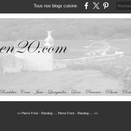
Tous nos blogs cuisine
<< Pierre Frick - Riesling -...
Pierre Frick - Riesling -... >>