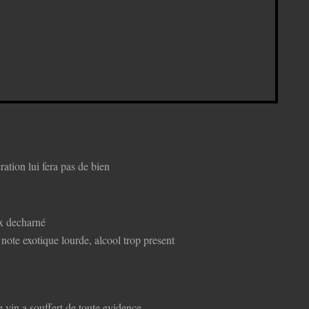
eration lui fera pas de bien
ux decharné
, note exotique lourde, alcool trop present
e vin a souffert de toute evidence