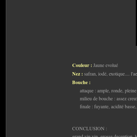
Couleur :
Jaune evolué
Nez :
safran, iodé, exotique.... l'a
Bouche :
attaque : ample, ronde, pleine
milieu de bouche : assez cre
finale : fuyante, acidité basse
CONCLUSION :
grand vin vin, grosse deception, l