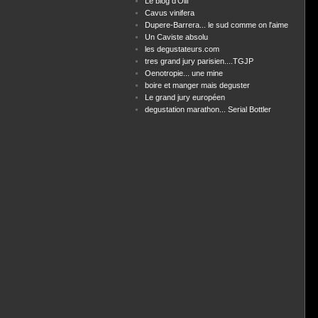
Le blog d'Olif
Cavus vinifera
Dupere-Barrera... le sud comme on l'aime
Un Caviste absolu
les degustateurs.com
tres grand jury parisien....TGJP
Oenotropie... une mine
boire et manger mais deguster
Le grand jury européen
degustation marathon... Serial Bottler