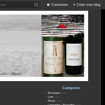
Connexion
+
Créer mon blog
Catégories
Bourgogne
(836)
Loire
(393)
Rhone
(306)
Languedoc - Roussillon
(188)