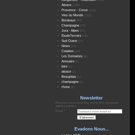
Alsace
(139)
Provence - Corse
(103)
Vins du Monde
(102)
Bordeaux
(96)
Champagne
(79)
Jura - Alpes
(57)
EtudeTerroirs
(29)
Sud Ouest
(24)
News
(22)
Cotation
(14)
Les Domaines
(9)
Annuaire
(4)
loire
(4)
alsace
(2)
Beaujolais
(1)
champagne
(1)
rhone
(1)
Newsletter
Abonnez-vous pour être averti des nouveaux
articles publiés.
Email
Evadons Nous...