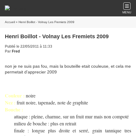
MENU
Accueil
» Henri Boillot - Volnay Les Fremiets 2009
Henri Boillot - Volnay Les Fremiets 2009
Publié le 22/05/2011 à 11:33
Par
Fred
non je ne suis pas fou, mais la bouteille etait couleuse, et cela me
permetait d'apprecier 2009
Couleur :
noire
Nez :
fruit noire, tapenade, note de graphite
Bouche :
attaque : pleine, charnue, sur un fruit mur mais non compoté
milieu de bouche : plus en retrait
finale : longue plus droite et serré, grain tannique tres