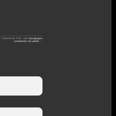
bourgogne
Published by Fred
-
dans
commenter cet article
…