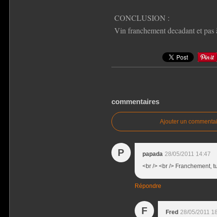
CONCLUSION :
Vin franchement decadant et pas à
commentaires
Ajouter un commentai
P
papada
28/05/2011 14:47
<br /> <br /> Franchement, tu
Répondre
F
Fred
28/05/2011 1