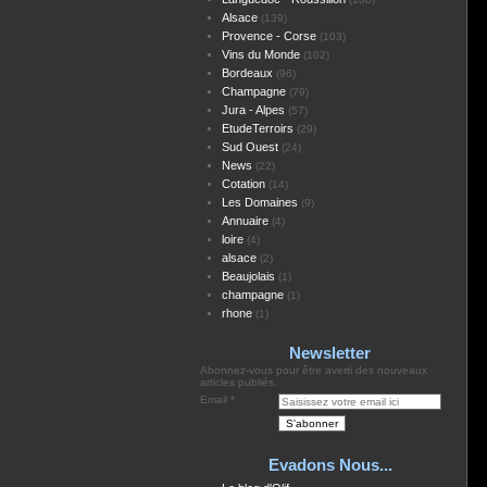
Alsace
(139)
Provence - Corse
(103)
Vins du Monde
(102)
Bordeaux
(96)
Champagne
(79)
Jura - Alpes
(57)
EtudeTerroirs
(29)
Sud Ouest
(24)
News
(22)
Cotation
(14)
Les Domaines
(9)
Annuaire
(4)
loire
(4)
alsace
(2)
Beaujolais
(1)
champagne
(1)
rhone
(1)
Newsletter
Abonnez-vous pour être averti des nouveaux
articles publiés.
Email
Evadons Nous...