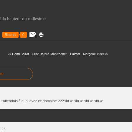
 la hauteur du millesime
Repost
0
<< Henri Boillot - Criot-Batard-Montrachet...
Palmer - Margaux 1999 >>
re
 t'attendais à quoi avec ce domaine ???<br /> <br /> <br /> <br />
8:25