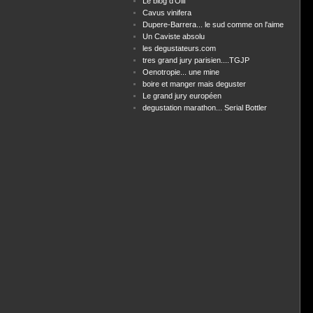
Le blog d'Olif
Cavus vinifera
Dupere-Barrera... le sud comme on l'aime
Un Caviste absolu
les degustateurs.com
tres grand jury parisien....TGJP
Oenotropie... une mine
boire et manger mais deguster
Le grand jury européen
degustation marathon... Serial Bottler