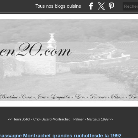
Tous nos blogs cuisine
<< Henri Boillot - Criot-Batard-Montrachet...
Palmer - Margaux 1999 >>
hassagne Montrachet grandes ruchottesde la 1992