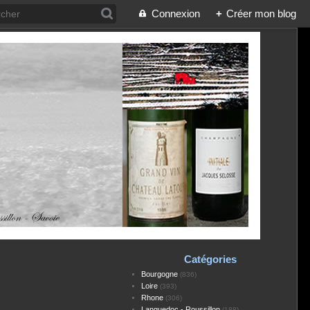
Connexion
+
Créer mon blog
Catégories
Bourgogne
(836)
Loire
(393)
Rhone
(306)
Languedoc - Roussillon
(188)