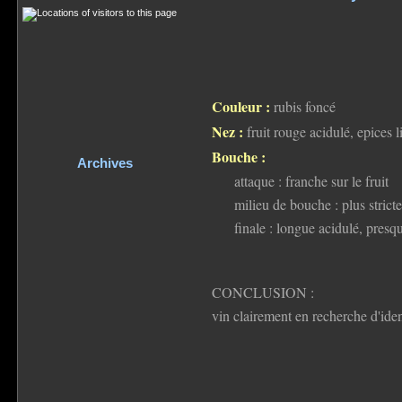
Couleur :
rubis foncé
Nez :
fruit rouge acidulé, epices li
Bouche :
Archives
attaque : franche sur le fruit
milieu de bouche : plus strict
finale : longue acidulé, presqu
CONCLUSION :
vin clairement en recherche d'ident