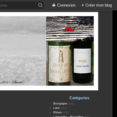
Connexion
+
Créer mon blog
Catégories
Bourgogne
(836)
Loire
(393)
Rhone
(306)
Languedoc - Roussillon
(188)