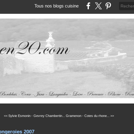
Tous nos blogs cuisine
<< Sylvie Esmonin - Gevrey Chambertin...
Gramenon - Cotes du rhone... >>
ongeroies 2007