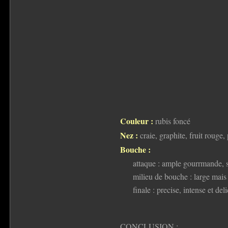
Couleur :
rubis foncé
Nez :
craie, graphite, fruit rouge
Bouche :
attaque : ample gourrmande, su
milieu de bouche : large mais
finale : precise, intense et del
CONCLUSION :