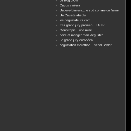
Le blog d'Olif
Cavus vinifera
Dupere-Barrera... le sud comme on l'aime
Un Caviste absolu
les degustateurs.com
tres grand jury parisien....TGJP
Oenotropie... une mine
boire et manger mais deguster
Le grand jury européen
degustation marathon... Serial Bottler