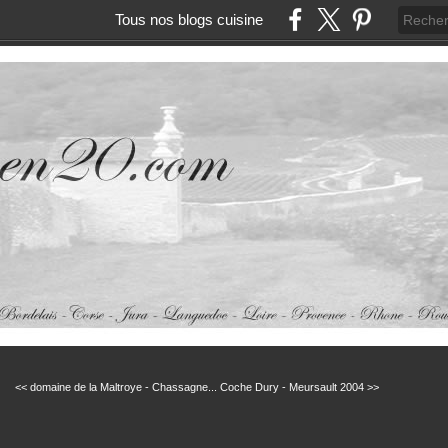
Tous nos blogs cuisine
<< domaine de la Maltroye - Chassagne...
Coche Dury - Meursault 2004 >>