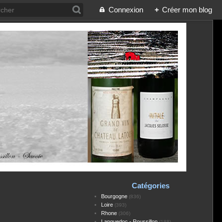
Connexion
+
Créer mon blog
Catégories
Bourgogne
(836)
Loire
(393)
Rhone
(306)
Languedoc - Roussillon
(188)