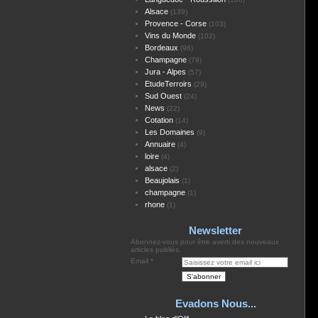
Alsace
(139)
Provence - Corse
(103)
Vins du Monde
(102)
Bordeaux
(96)
Champagne
(79)
Jura - Alpes
(57)
EtudeTerroirs
(29)
Sud Ouest
(24)
News
(22)
Cotation
(14)
Les Domaines
(9)
Annuaire
(4)
loire
(4)
alsace
(2)
Beaujolais
(1)
champagne
(1)
rhone
(1)
Newsletter
Abonnez-vous pour être averti des nouveaux
articles publiés.
Email
Evadons Nous...