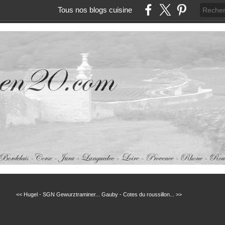
Tous nos blogs cuisine
<< Hugel - SGN Gewurztraminer...
Gauby - Cotes du roussillon... >>