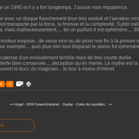
e un 1990 et il y a fort longtemps. J'avoue mon impatience.
ire avec un disque franchement brun tres evolué et l'aeration nr
nt transporté par la force, la finesse et la complexité. Subtil m
ja. mais malheureusement..... tel un parfum il est ephémère.... 
ndeur exquise.. de vieux vins ou de pinot noir fin à la prieure r
par exemple.... puis plus rien tout disparait le plaisir fut ephemèr
catesse d'un envoutement terrible mais de tres courte durée.
uteille bien conservée.... deception qu'en meme. Le mythe est la
vert le trucc du magicien... le tour à moins d'interet.
t
0
<< Hugel - SGN Gewurztraminer...
Gauby - Cotes du roussillon... >>
re