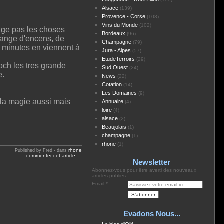
Alsace
(139)
Provence - Corse
(103)
Vins du Monde
(102)
rage pas les choses
Bordeaux
(96)
élange d'encens, de
Champagne
(79)
30 minutes en viennent à
Jura - Alpes
(57)
EtudeTerroirs
(29)
och les tres grande
Sud Ouest
(24)
e.
News
(22)
Cotation
(14)
Les Domaines
(9)
 la magie aussi mais
Annuaire
(4)
loire
(4)
alsace
(2)
Beaujolais
(1)
champagne
(1)
rhone
(1)
rhone
Published by Fred
-
dans
commenter cet article
…
Newsletter
Abonnez-vous pour être averti des nouveaux
articles publiés.
Email
Evadons Nous...