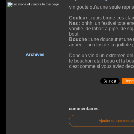
vin gouté qu'a une seule repris
Couleur :
rubis brune tres cla
Nez :
ohhh, un festival totaleme
vanille, de tabac à pipe, de so
bout.
Bouche :
une douceur et une ro
année... un clos de la goillote 
Archives
Donc un vin d'un extremen deli
le bouchon etait beau et la bo
c'est comme si vous aviez decou
Repos
commentaires
Ajouter un commentai