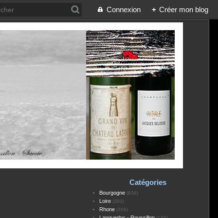
Connexion
+
Créer mon blog
Catégories
Bourgogne
(836)
Loire
(393)
Rhone
(306)
Languedoc - Roussillon
(188)