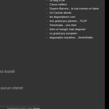
Le blog d'Olif
Cavus vinifera
Dupere-Barrera... le sud comme on l'aime
Un Caviste absolu
les degustateurs.com
tres grand jury parisien....TGJP
Oenotropie... une mine
boire et manger mais deguster
Le grand jury européen
degustation marathon... Serial Bottler
tra toasté
aucun interet
rhone
Published by Fred
-
dans