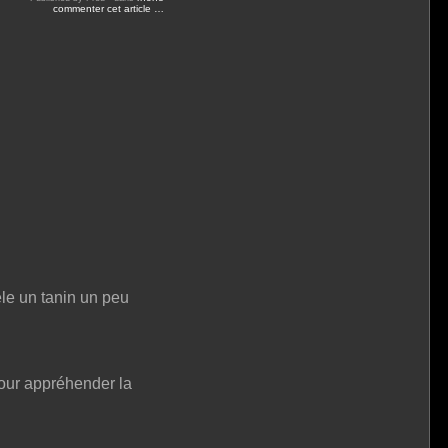
commenter cet article
…
ele un tanin un peu
pour appréhender la