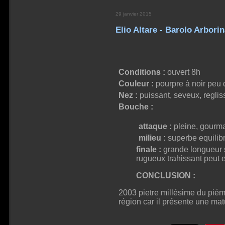
29 janvier 2015
Elio Altare - Barolo Arbori
Conditions :
ouvert 8h
Couleur :
pourpre à noir peu 
Nez :
puissant, seveux, reglis
Bouche :
attaque :
pleine, gourma
milieu :
superbe equilibre
finale :
grande longueur su
rugueux trahissant peut e
CONCLUSION :
2003 pietre millésime du piém
région car il présente une matu