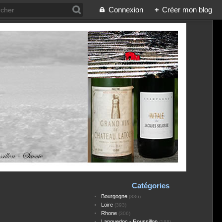
Connexion
+
Créer mon blog
Catégories
Bourgogne
(836)
Loire
(393)
Rhone
(306)
Languedoc - Roussillon
(188)