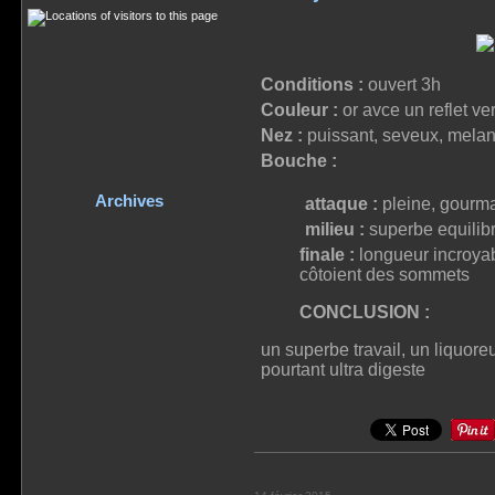
Conditions :
ouvert 3h
Couleur :
or avce un reflet ver
Nez :
puissant, seveux, melange
Bouche :
Archives
attaque :
pleine, gourm
milieu :
superbe equilibr
finale :
longueur incroyabl
côtoient des sommets
CONCLUSION :
un superbe travail, un liquore
pourtant ultra digeste