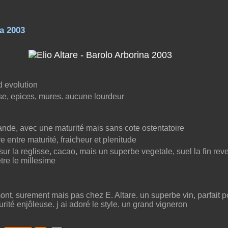
na 2003
d evolution
se, epices, mures. aucune lourdeur
nde, avec une maturité mais sans cote ostentatoire
 entre maturité, fraicheur et plenitude
r la reglisse, cacao, mais un superbe vegetale, suel la fin rev
tre le millesime
ont, surement mais pas chez E. Altare. un superbe vin, parfait 
rité enjôleuse. j ai adoré le style. un grand vigneron