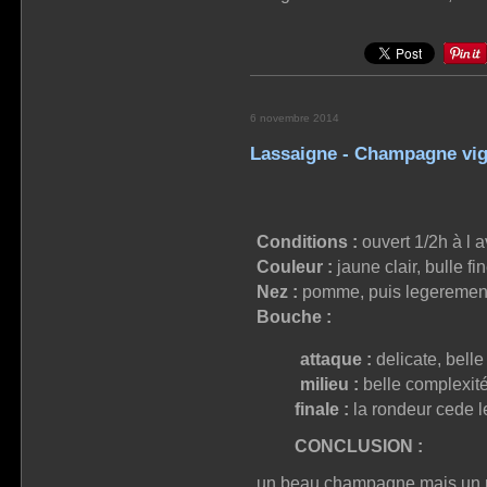
6 novembre 2014
Lassaigne - Champagne vi
Conditions :
ouvert 1/2h à l 
Couleur :
jaune clair, bulle fi
Nez :
pomme, puis legerement p
Bouche :
attaque :
delicate, belle
milieu :
belle complexité 
finale :
la rondeur cede le
CONCLUSION :
un beau champagne mais un ma