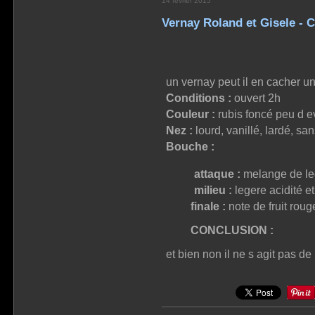
14 février 2015
Vernay Roland et Gisele - C
un vernay peut il en cacher un 
Conditions :
ouvert 2h
Couleur :
rubis foncé peu d e
Nez :
lourd, vanillé, lardé, san
Bouche :
attaque :
melange de le
milieu :
legere acidité et
finale :
note de fruit rouge
CONCLUSION :
et bien non il ne s agit pas 