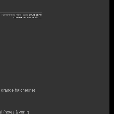
bourgogne
Published by Fred
-
dans
commenter cet article
…
 grande fraicheur et
i (notes à venir)