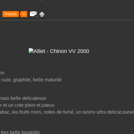
Repost
0
ion
e suie, graphite, belle maturité
mais belle delicatesse
 et un cote plein et juteux
bac, les fruits noirs, notes de fumé, un tanins ultra delicat para
tres belle bouteille