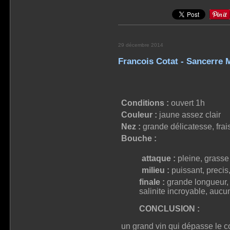
29 décembre 2014
Francois Cotat - Sancerre
Conditions :
ouvert 1h
Couleur :
jaune assez clair
Nez :
grande délicatesse, frais
Bouche :
attaque :
pleine, grasse
milieu :
puissant, precis,
finale :
grande longueur, s
salinite incroyable, aucu
CONCLUSION :
un grand vin qui dépasse le co