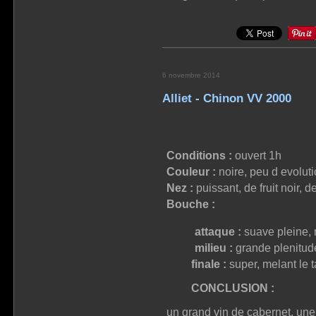
6 novembre 2014
Alliet - Chinon VV 2000
Conditions :
ouvert 1h
Couleur :
noire, peu d evolut
Nez :
puissant, de fruit noir, d
Bouche :
attaque :
suave pleine, 
milieu :
grande plenitude
finale :
super, melant le ta
CONCLUSION :
un grand vin de cabernet, une 