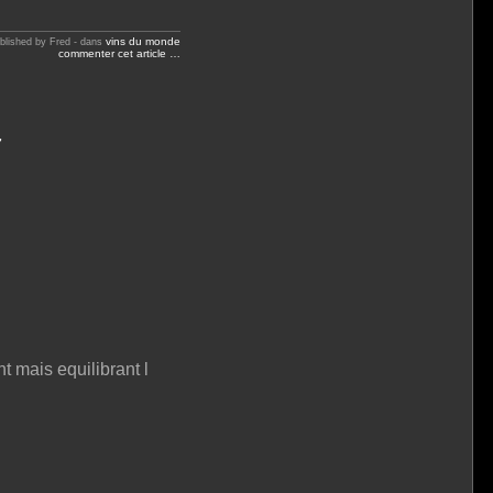
vins du monde
blished by Fred
-
dans
commenter cet article
…
t mais equilibrant l