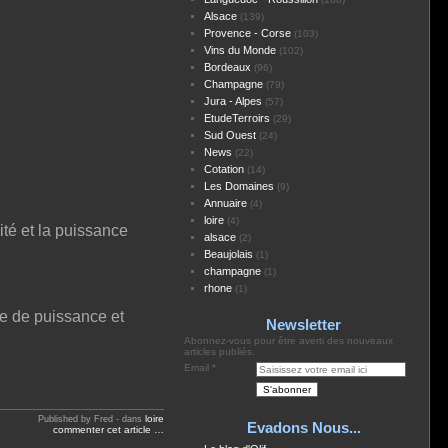
Alsace
(139)
Provence - Corse
(103)
Vins du Monde
(102)
Bordeaux
(96)
Champagne
(79)
Jura - Alpes
(57)
EtudeTerroirs
(29)
Sud Ouest
(24)
News
(22)
Cotation
(14)
Les Domaines
(9)
Annuaire
(4)
loire
(4)
ité et la puissance
alsace
(2)
Beaujolais
(1)
champagne
(1)
rhone
(1)
re de puissance et
Newsletter
Abonnez-vous pour être averti des nouveaux
articles publiés.
Email
loire
Published by Fred
-
dans
Evadons Nous...
commenter cet article
…