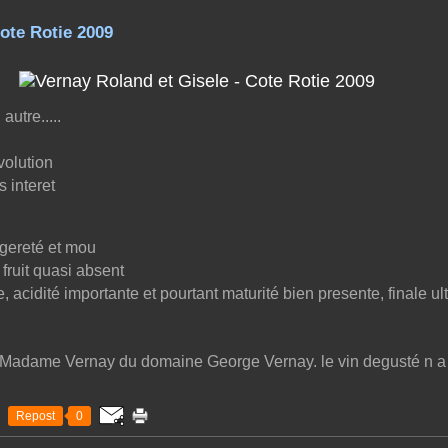
ote Rotie 2009
autre.....
volution
s interet
gereté et mou
 fruit quasi absent
, acidité importante et pourtant maturité bien presente, finale ul
de Madame Vernay du domaine George Vernay. le vin degusté n a 
Repost
0