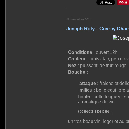
29 décembre 2014
Joseph Roty - Gevrey Cham
Conditions :
ouvert 12h
Couleur :
rubis clair, peu d ev
Nez :
puissant, de fruit rouge,
Bouche :
attaque :
fraiche et deli
milieu :
belle equilibre a
finale :
belle longueur sur
aromatique du vin
CONCLUSION :
un tres beau vin, leger et au pr