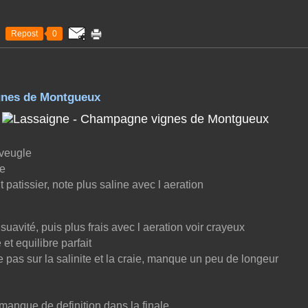
Repost
0
gnes de Montgueux
aveugle
ne
atissier, note plus saline avec l aeration
 suavité, puis plus frais avec l aeration voir crayeux
et equilibre parfait
 pas sur la salinite et la craie, manque un peu de longeur
nque de definition dans la finale