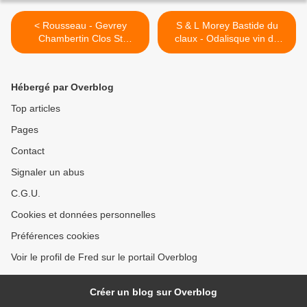
< Rousseau - Gevrey
S & L Morey Bastide du
Chambertin Clos St
claux - Odalisque vin de
Jacques 1999
pays du vaucluse 2008 >
Hébergé par Overblog
Top articles
Pages
Contact
Signaler un abus
C.G.U.
Cookies et données personnelles
Préférences cookies
Voir le profil de Fred sur le portail Overblog
Créer un blog sur Overblog