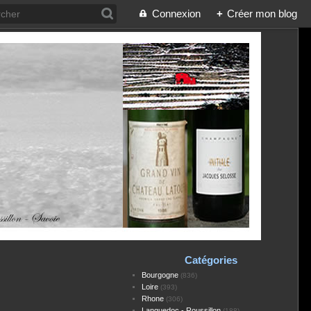
Connexion
+
Créer mon blog
Catégories
Bourgogne
(836)
Loire
(393)
Rhone
(306)
Languedoc - Roussillon
(188)