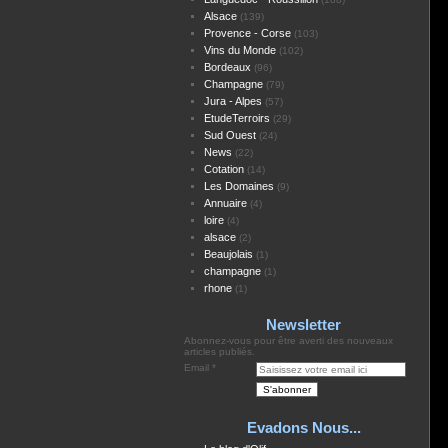
Alsace
(139)
Provence - Corse
(103)
Vins du Monde
(102)
Bordeaux
(96)
Champagne
(79)
Jura - Alpes
(57)
EtudeTerroirs
(29)
Sud Ouest
(24)
News
(22)
Cotation
(14)
Les Domaines
(9)
Annuaire
(4)
loire
(4)
alsace
(2)
Beaujolais
(1)
champagne
(1)
rhone
(1)
Newsletter
Abonnez-vous pour être averti des nouveaux
articles publiés.
Email
Evadons Nous...