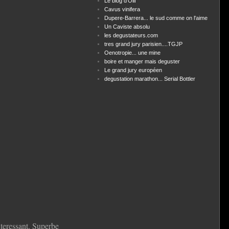
Le blog d'Olif
Cavus vinifera
Dupere-Barrera... le sud comme on l'aime
Un Caviste absolu
les degustateurs.com
tres grand jury parisien....TGJP
Oenotropie... une mine
boire et manger mais deguster
Le grand jury européen
degustation marathon... Serial Bottler
nteressant. Superbe