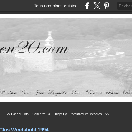
Tous nos blogs cuisine
<< Pascal Cotat - Sancerre La...
Dugat Py - Pommard les levrieres... >>
 Clos Windsbuhl 1994