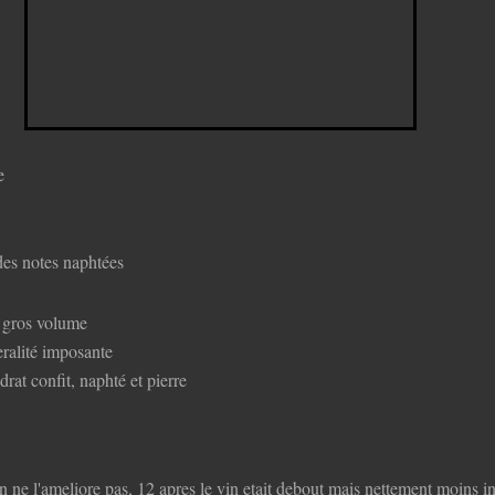
e
des notes naphtées
, gros volume
eralité imposante
drat confit, naphté et pierre
on ne l'ameliore pas, 12 apres le vin etait debout mais nettement moins i