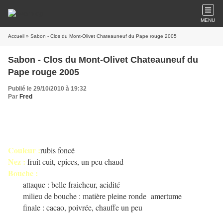
MENU
Accueil
» Sabon - Clos du Mont-Olivet Chateauneuf du Pape rouge 2005
Sabon - Clos du Mont-Olivet Chateauneuf du
Pape rouge 2005
Publié le 29/10/2010 à 19:32
Par
Fred
Couleur :
rubis foncé
Nez :
fruit cuit, epices, un peu chaud
Bouche :
attaque : belle fraicheur, acidité
milieu de bouche : matière pleine ronde amertume
finale : cacao, poivrée, chauffe un peu