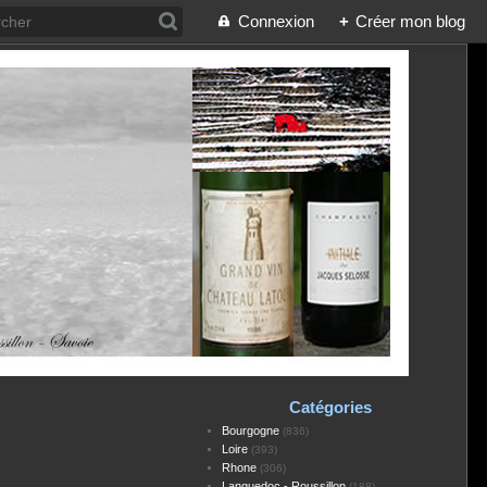
Connexion
+
Créer mon blog
Catégories
Bourgogne
(836)
Loire
(393)
Rhone
(306)
Languedoc - Roussillon
(188)