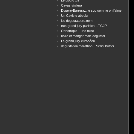
Le blog d'Olif
Cavus vinifera
Dupere-Barrera... le sud comme on l'aime
Un Caviste absolu
les degustateurs.com
tres grand jury parisien....TGJP
Oenotropie... une mine
boire et manger mais deguster
Le grand jury européen
degustation marathon... Serial Bottler