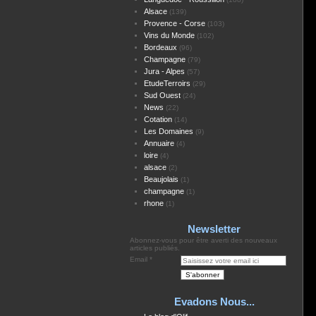
Alsace
(139)
Provence - Corse
(103)
Vins du Monde
(102)
Bordeaux
(96)
Champagne
(79)
Jura - Alpes
(57)
EtudeTerroirs
(29)
Sud Ouest
(24)
News
(22)
Cotation
(14)
Les Domaines
(9)
Annuaire
(4)
loire
(4)
alsace
(2)
Beaujolais
(1)
champagne
(1)
rhone
(1)
Newsletter
Abonnez-vous pour être averti des nouveaux
articles publiés.
Email
Evadons Nous...