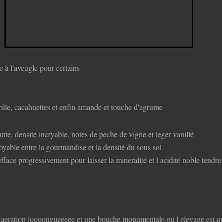
 à l'aveugle pour certains
rille, cacahuettes et enfin amande et touche d'agrume
nute, densité incryable, notes de peche de vigne et leger vanillé
oyable entre la gourmandise et la densité du sous sol
'efface progressivement pour laisser la mineralité et l acidité noble tendre
 aeration loooongueeeee et une bouche monumentale ou l elevage est qua