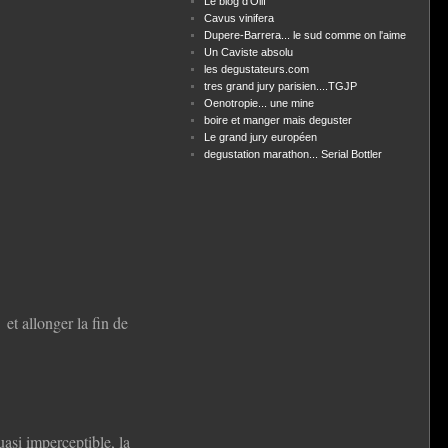
Le blog d'Olif
Cavus vinifera
Dupere-Barrera... le sud comme on l'aime
Un Caviste absolu
les degustateurs.com
tres grand jury parisien....TGJP
Oenotropie... une mine
boire et manger mais deguster
Le grand jury européen
degustation marathon... Serial Bottler
 et allonger la fin de
si imperceptible, la