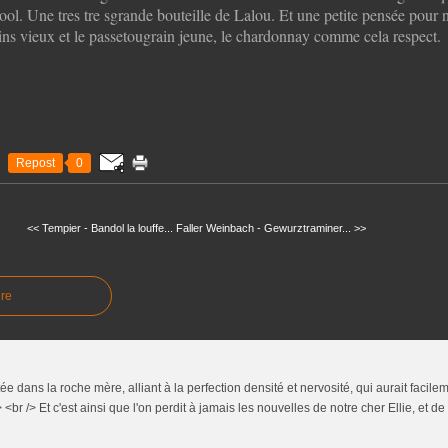
cool. Une tres tre sgrande bouteille de Lalou. Et une petite pensée pour 
ns vieux et le passetougrain jeune, le chardonnay comme cela respect.
Repost
0
<< Tempier - Bandol la louffe...
Faller Weinbach - Gewurztraminer... >>
re
ée dans la roche mère, alliant à la perfection densité et nervosité, qui aurait facil
 <br /> Et c'est ainsi que l'on perdit à jamais les nouvelles de notre cher Ellie, et de