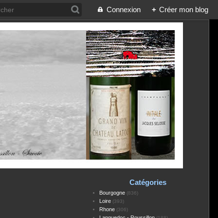
Connexion
+
Créer mon blog
Catégories
Bourgogne
(836)
Loire
(393)
Rhone
(306)
Languedoc - Roussillon
(188)