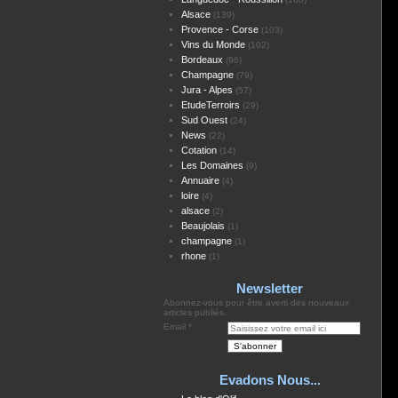
Alsace
(139)
Provence - Corse
(103)
Vins du Monde
(102)
Bordeaux
(96)
Champagne
(79)
Jura - Alpes
(57)
EtudeTerroirs
(29)
Sud Ouest
(24)
News
(22)
Cotation
(14)
Les Domaines
(9)
Annuaire
(4)
loire
(4)
alsace
(2)
Beaujolais
(1)
champagne
(1)
rhone
(1)
Newsletter
Abonnez-vous pour être averti des nouveaux
articles publiés.
Email
Evadons Nous...