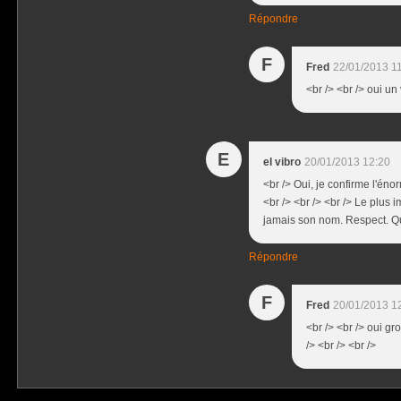
Répondre
F
Fred
22/01/2013 1
<br /> <br /> oui un
E
el vibro
20/01/2013 12:20
<br /> Oui, je confirme l'éno
<br /> <br /> <br /> Le plus 
jamais son nom. Respect. Que d
Répondre
F
Fred
20/01/2013 1
<br /> <br /> oui gr
/> <br /> <br />