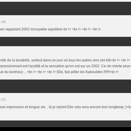
1:49
 vin rappelant 2002 incroyable equilibre<br /> <br /> <br /> <br />
rmité de la bouteille, surtout dans un jour où tous les autres vins ont été<br /> <br /
impressionnant est l'acidité et la sensation qu'on est sur un 2002. Ce vin mérite plus<
u bonheur.....<br /> <br /> <br /> Elie, fais pêter les Kakouètes !!!!!!!<br />
2:25
osse impression et longue vie... là je rejoint Elie cela sera encore bon longtemp ;)<br