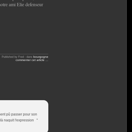
notre ami Elie defenseur
bourgogne
Published by Fred
-
dans
commenter cet article
…
ement pû passer pour son
 là naquit l'expression "