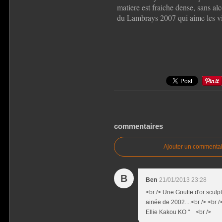
matiere est fraiche dense, sans al
du Lambrays 2007 qui aime les vi
commentaires
Ajouter un commentai
B
Ben
21/01/2013 23:28
<br /> Une Goutte d'or sculpt
ainée de 2002....<br /> <br />
Ellie Kakou KO " <br />