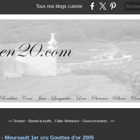
Tous nos blogs cuisine
<< Tempier - Bandol la louffe...
Faller Weinbach - Gewurztraminer... >>
 - Meursault 1er cru Gouttes d'or 2005