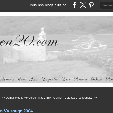
Tous nos blogs cuisine
<< Domaine de la Mordoree - lirac...
Egly- Ourriet - Coteaux Champenois... >>
on VV rouge 2004