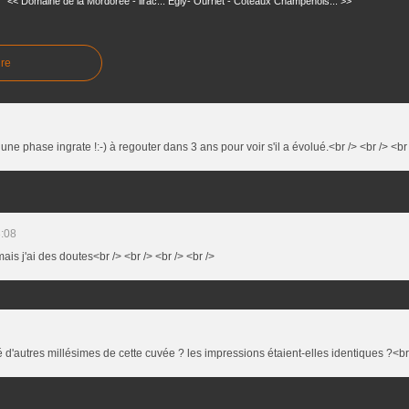
<< Domaine de la Mordoree - lirac...
Egly- Ourriet - Coteaux Champenois... >>
re
 une phase ingrate !:-) à regouter dans 3 ans pour voir s'il a évolué.<br /> <br /> <br 
:08
mais j'ai des doutes<br /> <br /> <br /> <br />
 d'autres millésimes de cette cuvée ? les impressions étaient-elles identiques ?<br /