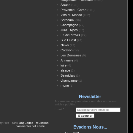
Alsace
(139)
Provence - Corse
(103)
Vins du Monde
(102)
Bordeaux
(96)
Champagne
(79)
Jura - Alpes
(57)
EtudeTerroirs
(29)
Sud Ouest
(24)
News
(22)
Cotation
(14)
Les Domaines
(9)
Annuaire
(4)
loire
(4)
alsace
(2)
Beaujolais
(1)
champagne
(1)
rhone
(1)
Newsletter
Abonnez-vous pour être averti des nouveaux
articles publiés.
Email
languedoc - roussillon
by Fred
-
dans
commenter cet article
…
Evadons Nous...