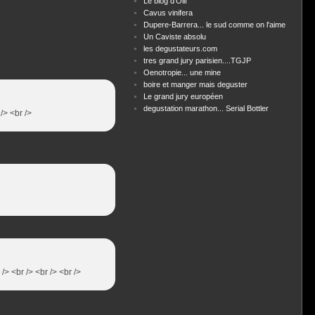
Le blog d'Olif
Cavus vinifera
Dupere-Barrera... le sud comme on l'aime
Un Caviste absolu
les degustateurs.com
tres grand jury parisien....TGJP
Oenotropie... une mine
boire et manger mais deguster
Le grand jury européen
degustation marathon... Serial Bottler
/> <br />
> <br /> <br /> <br />