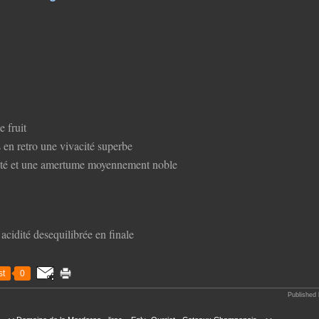
e fruit
 en retro une vivacité superbe
idité et une amertume moyennement noble
acidité desequilibrée en finale
t
0
Published 