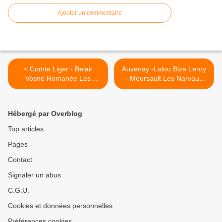
Ajouter un commentaire
< Comte Liger - Belair
Auvenay -Lalou Bize Leroy
Vosne Romanée Les
- Meursault Les Narvaux
Reignots 2006
2004 >
Hébergé par Overblog
Top articles
Pages
Contact
Signaler un abus
C.G.U.
Cookies et données personnelles
Préférences cookies