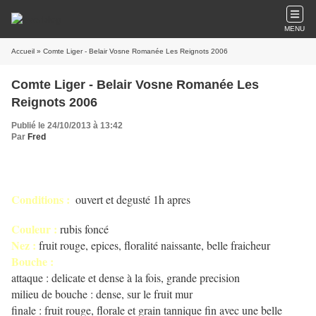
MENU
Accueil
» Comte Liger - Belair Vosne Romanée Les Reignots 2006
Comte Liger - Belair Vosne Romanée Les
Reignots 2006
Publié le 24/10/2013 à 13:42
Par
Fred
Conditions :
ouvert et degusté 1h apres
Couleur :
rubis foncé
Nez :
fruit rouge, epices, floralité naissante, belle fraicheur
Bouche :
attaque : delicate et dense à la fois, grande precision
milieu de bouche : dense, sur le fruit mur
finale : fruit rouge, florale et grain tannique fin avec une belle