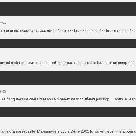
2:53
dra que je me risque à cet accord<br /> <br /> <br /> <br /> <br /> <br /> merci<br /> <b
vent rester en cave en attendant l'heureux client... seul le banquier ne comprend pa
9:30
les banquiers de wall street en ce moment ne s'inquiètent pas trop .... enfin je l'espèr
 une grande réussite. L'hommage à Louis Derré 2005 fut ouvert récemment pour u