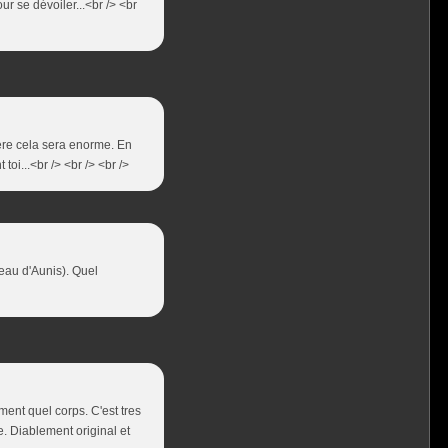
r se dévoiler...<br /> <br
ère cela sera enorme. En
oi...<br /> <br /> <br />
eau d'Aunis). Quel
iment quel corps. C'est tres
e. Diablement original et