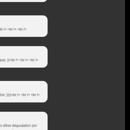
r /> <br /> <br />
s :))<br /> <br /> <br />
e :))))<br /> <br /> <br />
n dîner dégustation (en