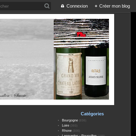
Connexion
+
Créer mon blog
Catégories
Bourgogne
(836)
Loire
(393)
Rhone
(306)
Languedoc - Roussillon
(188)