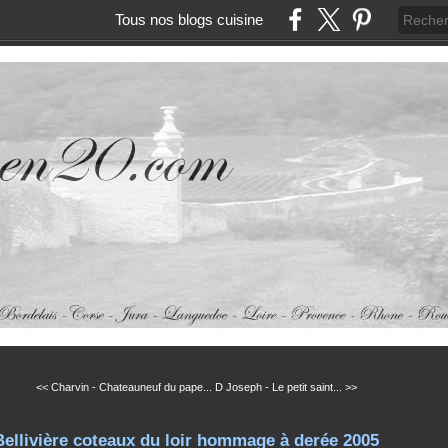
Tous nos blogs cuisine
<< Charvin - Chateauneuf du pape...
D Joseph - Le petit saint... >>
Bellivière coteaux du loir hommage à derée 2005