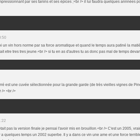
mpressionnant par ses tanins et ses épices ;<br /> il lui faudra quelques annnées pou
0:50
oi un vin hors norme par sa force aromatique et quand le temps aura patiné la mati
t etre tres tres jeune.<br /> si tu en as d'autres tu as donc pas mal de temps devant t
é est une cuvée sélectionnée pour la grande garde (de très vieilles vignes de Pin
 /> <br />
1:22
tait pas la version finale je pensai l'avoir mis en brouillon.<br /> C'est un 2005, vra
 y a quelques temps un 2002 superbe. Il y a dans ce vin une ame et une force terribl