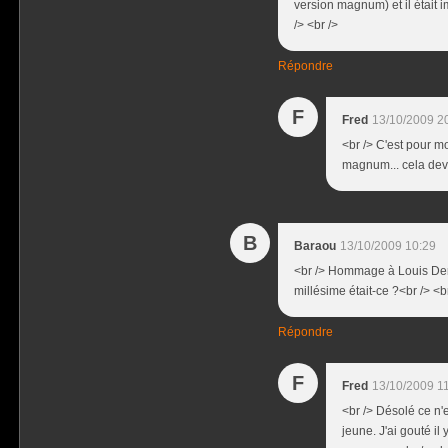
version magnum) et il était i
/> <br />
Répondre
F
Fred
13/10/2009 2
<br /> C'est pour m
magnum... cela devai
B
Baraou
13/10/2009 10:29
<br /> Hommage à Louis Derr
millésime était-ce ?<br /> <br
Répondre
F
Fred
13/10/2009 1
<br /> Désolé ce n'e
jeune. J'ai gouté il