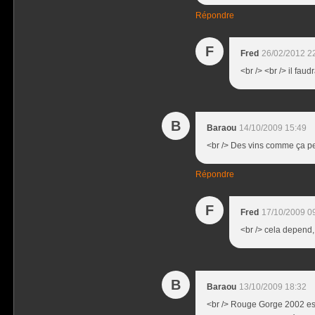
Répondre
F
Fred
26/02/2012 2
<br /> <br /> il fau
B
Baraou
14/10/2009 15:49
<br /> Des vins comme ça peu
Répondre
F
Fred
17/10/2009 0
<br /> cela depend, 
B
Baraou
13/10/2009 18:32
<br /> Rouge Gorge 2002 est