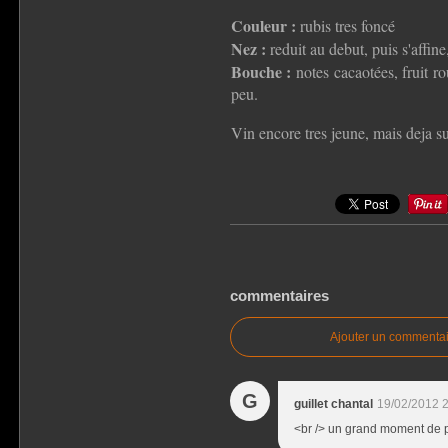
Couleur :
rubis tres foncé
Nez :
reduit au debut, puis s'affin
Bouche :
notes cacaotées, fruit r
peu.
Vin encore tres jeune, mais deja su
commentaires
Ajouter un commentai
G
guillet chantal
19/02/2012 
<br /> un grand moment de pl