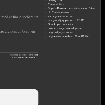
Le blog d'Olif
Cavus vinifera
Dupere-Barrera... le sud comme on l'aime
Un Caviste absolu
 rond et finale sechant un
les degustateurs.com
tres grand jury parisien....TGJP
Oenotropie... une mine
boire et manger mais deguster
t assurement un beau vin
Le grand jury européen
degustation marathon... Serial Bottler
loire
Published by Fred
-
dans
commenter cet article
…