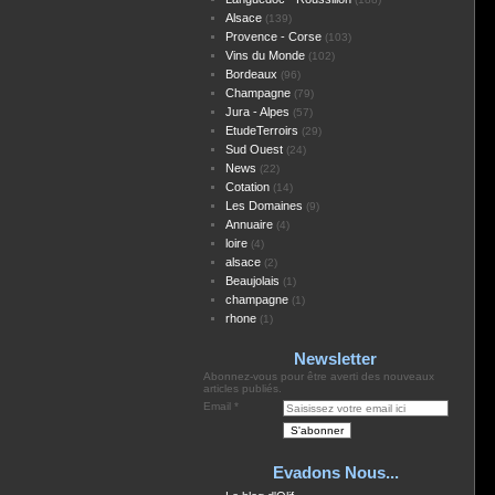
Alsace
(139)
Provence - Corse
(103)
Vins du Monde
(102)
Bordeaux
(96)
Champagne
(79)
Jura - Alpes
(57)
EtudeTerroirs
(29)
Sud Ouest
(24)
News
(22)
Cotation
(14)
Les Domaines
(9)
Annuaire
(4)
loire
(4)
alsace
(2)
Beaujolais
(1)
champagne
(1)
rhone
(1)
Newsletter
Abonnez-vous pour être averti des nouveaux
articles publiés.
Email
Evadons Nous...