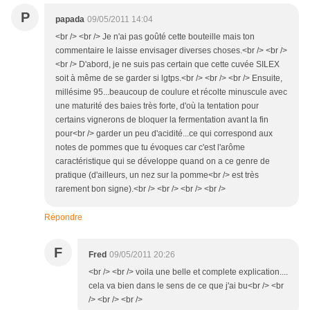
P
papada
09/05/2011 14:04
<br /> <br /> Je n'ai pas goûté cette bouteille mais ton
commentaire le laisse envisager diverses choses.<br /> <br />
<br /> D'abord, je ne suis pas certain que cette cuvée SILEX
soit à même de se garder si lgtps.<br /> <br /> <br /> Ensuite,
millésime 95...beaucoup de coulure et récolte minuscule avec
une maturité des baies très forte, d'où la tentation pour
certains vignerons de bloquer la fermentation avant la fin
pour<br /> garder un peu d'acidité...ce qui correspond aux
notes de pommes que tu évoques car c'est l'arôme
caractéristique qui se développe quand on a ce genre de
pratique (d'ailleurs, un nez sur la pomme<br /> est très
rarement bon signe).<br /> <br /> <br /> <br />
Répondre
F
Fred
09/05/2011 20:26
<br /> <br /> voila une belle et complete explication....
cela va bien dans le sens de ce que j'ai bu<br /> <br
/> <br /> <br />