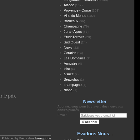
Alsace
(139)
Provence - Corse
(103)
Vins du Monde
(102)
Bordeaux
(96)
Champagne
(79)
Jura - Alpes
(57)
EtudeTerroirs
(29)
Sud Ouest
(24)
News
(22)
Cotation
(14)
Les Domaines
(9)
Annuaire
(4)
loire
(4)
alsace
(2)
Beaujolais
(1)
champagne
(1)
rhone
(1)
r le prix
Newsletter
Abonnez-vous pour être averti des nouveaux
articles publiés.
Email
Evadons Nous...
bourgogne
Published by Fred
-
dans