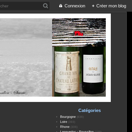
Connexion
+
Créer mon blog
Catégories
Bourgogne
(836)
Loire
(393)
Rhone
(306)
Languedoc - Roussillon
(188)