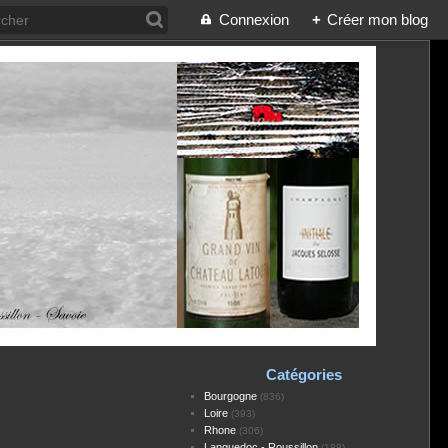
Connexion
+
Créer mon blog
Catégories
Bourgogne
(836)
Loire
(393)
Rhone
(306)
Languedoc - Roussillon
(188)