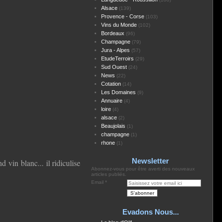
Alsace
(139)
Provence - Corse
(103)
Vins du Monde
(102)
Bordeaux
(96)
Champagne
(79)
Jura - Alpes
(57)
EtudeTerroirs
(29)
Sud Ouest
(24)
News
(22)
Cotation
(14)
Les Domaines
(9)
Annuaire
(4)
loire
(4)
alsace
(2)
Beaujolais
(1)
champagne
(1)
rhone
(1)
Newsletter
 vin blanc... il ridiculise
Abonnez-vous pour être averti des nouveaux
articles publiés.
Email
Evadons Nous...