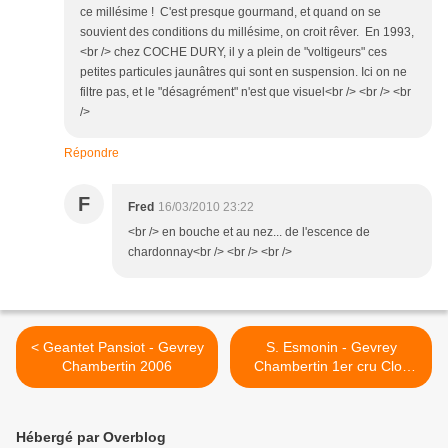
ce millésime ! C'est presque gourmand, et quand on se
souvient des conditions du millésime, on croit rêver. En 1993,
<br /> chez COCHE DURY, il y a plein de "voltigeurs" ces
petites particules jaunâtres qui sont en suspension. Ici on ne
filtre pas, et le "désagrément" n'est que visuel<br /> <br /> <br
/>
Répondre
F
Fred
16/03/2010 23:22
<br /> en bouche et au nez... de l'escence de
chardonnay<br /> <br /> <br />
< Geantet Pansiot - Gevrey
S. Esmonin - Gevrey
Chambertin 2006
Chambertin 1er cru Clos
Saint Jacques 2002 >
Hébergé par Overblog