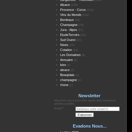
Alsace
(139)
Provence - Corse
(103)
Vins du Monde
(102)
Bordeaux
(96)
Champagne
(79)
Jura - Alpes
(57)
EtudeTerroirs
(29)
Sud Ouest
(24)
News
(22)
Cotation
(14)
Les Domaines
(9)
Annuaire
(4)
loire
(4)
alsace
(2)
Beaujolais
(1)
champagne
(1)
rhone
(1)
Newsletter
Abonnez-vous pour être averti des nouveaux
articles publiés.
Email
Evadons Nous...