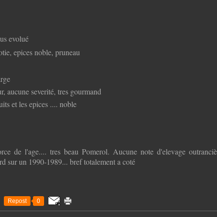
lus evolué
otie, epices noble, pruneau
arge
ur, aucune severité, tres gourmand
uits et les epices .... noble
force de l'age.... tres beau Pomerol. Aucune note d'elevage outranci
rd sur un 1990-1989... bref totalement a coté
Repost
0