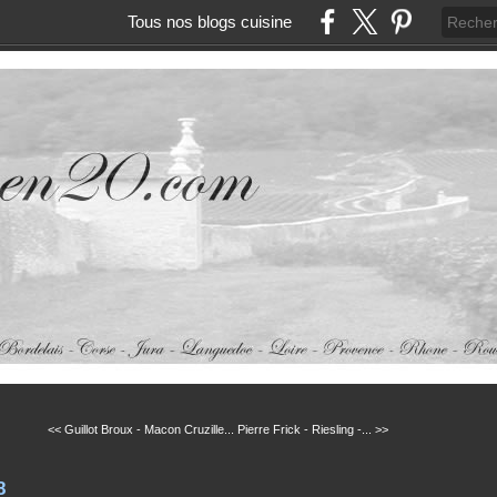
Tous nos blogs cuisine
<< Guillot Broux - Macon Cruzille...
Pierre Frick - Riesling -... >>
8