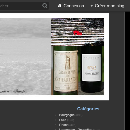
Connexion
+
Créer mon blog
Catégories
Bourgogne
(836)
Loire
(393)
Rhone
(306)
Languedoc - Roussillon
(188)