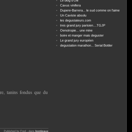
Le blog d'Olif
Cavus vinifera
Dupere-Barrera... le sud comme on l'aime
Un Caviste absolu
les degustateurs.com
tres grand jury parisien....TGJP
Oenotropie... une mine
boire et manger mais deguster
Le grand jury européen
degustation marathon... Serial Bottler
ère, tanins fondus que du
bordeaux
Published by Fred
-
dans