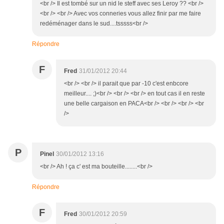
<br /> Il est tombé sur un nid le steff avec ses Leroy ?? <br />
<br /> <br /> Avec vos conneries vous allez finir par me faire
redéménager dans le sud....tsssss<br />
Répondre
F
Fred
31/01/2012 20:44
<br /> <br /> il parait que par -10 c'est enbcore
meilleur.... ;)<br /> <br /> <br /> en tout cas il en reste
une belle cargaison en PACA<br /> <br /> <br /> <br
/>
P
Pinel
30/01/2012 13:16
<br /> Ah ! ça c' est ma bouteille........<br />
Répondre
F
Fred
30/01/2012 20:59