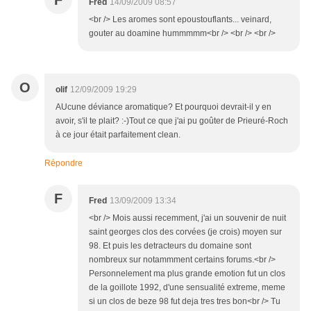
F
Fred
14/09/2009 08:57
<br /> Les aromes sont epoustouflants... veinard,
gouter au doamine hummmmm<br /> <br /> <br />
O
olif
12/09/2009 19:29
AUcune déviance aromatique? Et pourquoi devrait-il y en
avoir, s'il te plait? :-)Tout ce que j'ai pu goûter de Prieuré-Roch
à ce jour était parfaitement clean.
Répondre
F
Fred
13/09/2009 13:34
<br /> Mois aussi recemment, j'ai un souvenir de nuit
saint georges clos des corvées (je crois) moyen sur
98. Et puis les detracteurs du domaine sont
nombreux sur notammment certains forums.<br />
Personnelement ma plus grande emotion fut un clos
de la goillote 1992, d'une sensualité extreme, meme
si un clos de beze 98 fut deja tres tres bon<br /> Tu