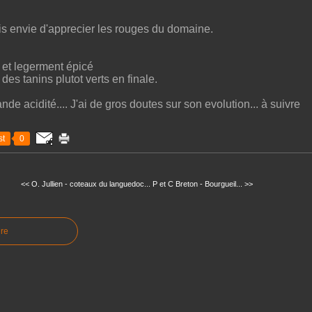
ais envie d'apprecier les rouges du domaine.
t et legerment épicé
des tanins plutot verts en finale.
ande acidité.... J'ai de gros doutes sur son evolution... à suivre
t
0
<< O. Jullien - coteaux du languedoc...
P et C Breton - Bourgueil... >>
re