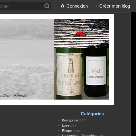
Connexion
+
Créer mon blog
Catégories
Bourgogne
(836)
Loire
(393)
Rhone
(306)
Languedoc - Roussillon
(188)