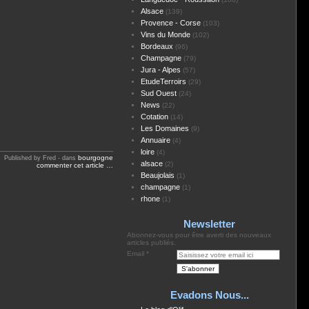
Alsace
(139)
Provence - Corse
(103)
Vins du Monde
(102)
Bordeaux
(96)
Champagne
(79)
Jura - Alpes
(57)
EtudeTerroirs
(29)
Sud Ouest
(24)
News
(22)
Cotation
(14)
Les Domaines
(9)
Annuaire
(4)
loire
(4)
bourgogne
Published by Fred
-
dans
alsace
(2)
commenter cet article
…
Beaujolais
(1)
champagne
(1)
rhone
(1)
Newsletter
Abonnez-vous pour être averti des nouveaux
articles publiés.
Email
Evadons Nous...