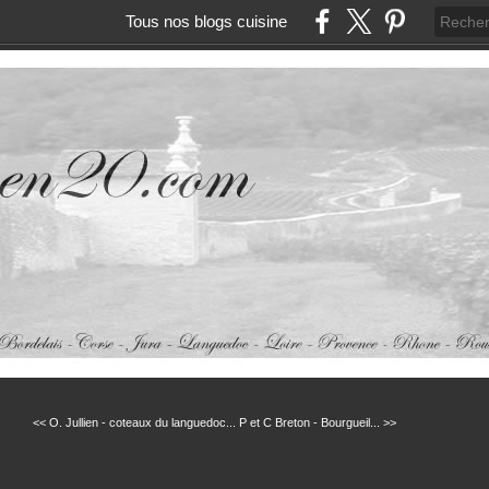
Tous nos blogs cuisine
<< O. Jullien - coteaux du languedoc...
P et C Breton - Bourgueil... >>