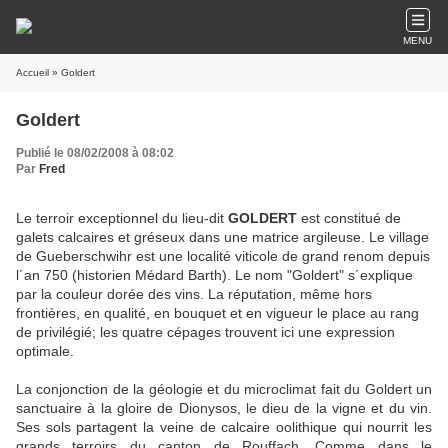
MENU
Accueil
» Goldert
Goldert
Publié le 08/02/2008 à 08:02
Par
Fred
Le terroir exceptionnel du lieu-dit
GOLDERT
est constitué de
galets calcaires et gréseux dans une matrice argileuse. Le village
de Gueberschwihr est une localité viticole de grand renom depuis
l´an 750 (historien Médard Barth). Le nom "Goldert" s´explique
par la couleur dorée des vins. La réputation, même hors
frontières, en qualité, en bouquet et en vigueur le place au rang
de privilégié; les quatre cépages trouvent ici une expression
optimale.
La conjonction de la géologie et du microclimat fait du Goldert un
sanctuaire à la gloire de Dionysos, le dieu de la vigne et du vin.
Ses sols partagent la veine de calcaire oolithique qui nourrit les
grands terroirs du canton de Rouffach. Comme dans le