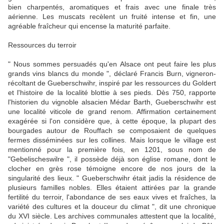
bien charpentés, aromatiques et frais avec une finale très
aérienne. Les muscats recèlent un fruité intense et fin, une
agréable fraîcheur qui encense la maturité parfaite.
Ressources du terroir
" Nous sommes persuadés qu'en Alsace ont peut faire les plus
grands vins blancs du monde ", déclaré Francis Burn, vigneron-
récoltant de Gueberschwihr, inspiré par les ressources du Goldert
et l'histoire de la localité blottie à ses pieds. Dès 750, rapporte
l'historien du vignoble alsacien Médar Barth, Gueberschwihr est
une localité viticole de grand renom. Affirmation certainement
exagérée si l'on considère que, à cette époque, la plupart des
bourgades autour de Rouffach se composaient de quelques
fermes disséminées sur les collines. Mais lorsque le village est
mentionné pour la première fois, en 1201, sous nom de
"Gebelischeswilre ", il possède déjà son église romane, dont le
clocher en grès rose témoigne encore de nos jours de la
singularité des lieux. " Gueberschwihr était jadis la résidence de
plusieurs familles nobles. Elles étaient attirées par la grande
fertilité du terroir, l'abondance de ses eaux vives et fraîches, la
variété des cultures et la douceur du climat ", dit une chronique
du XVI siècle. Les archives communales attestent que la localité,