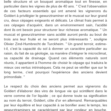
belle structure et un bouquet aromatique tout en finesse, en
particulier dans les vignes de plus de 40 ans. " C'est l'observation
de ces facteurs essentiels qui ont amené les vignerons du
Goldert à privilégier le gewurztraminer et le muscat sur leur grand
cru, deux cépages exigeants et délicats. Le climat frais permet à
ces cépages d'acquérir, dans un environnement sain, l'acidité
dont ils ont besoin pour structurer leur richesse aromatique. " Un
muscat et gewurztraminer sans acidité auront perdu au bout de
trois ans leur fruité et ne seront plus intéressants ", souligne
Olivier Zind-Humbrecht de Turckheim. " Un grand terroir, estime-
t-il, c'est la capacité du sol à donner un caractère particulier au
raisin, du fait de sa géologie, sa manière d'intégrer le microclimat,
sa capacité de drainage. Quand ces éléments naturels sont
réunis, il appartient à l'homme de choisir le cépage qui traduira le
mieux ces vertus intrinsèques. Cela ne peut se vérifier que sur le
long terme, c'est pourquoi l'expérience des anciens devient
primordiale. "
Le respect du choix des anciens permet aux vignerons du
Goldert d'élaborer des vins de longue vie qui scintillent dans le
verre comme de l'or liquide ; ce qui donne toute sa signification
au nom du terroir, Goldert, côte d'or en allemand. Remarquables
par leur équilibre et leur capacité à se bonifier avec le temps, les
gewurztraminers se caractérisent par leur rondeur en bouche,