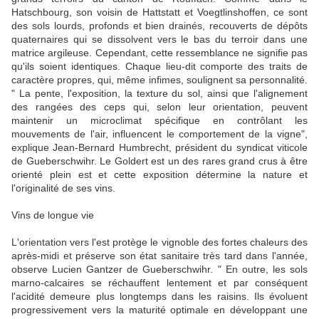
Hatschbourg, son voisin de Hattstatt et Voegtlinshoffen, ce sont
des sols lourds, profonds et bien drainés, recouverts de dépôts
quaternaires qui se dissolvent vers le bas du terroir dans une
matrice argileuse. Cependant, cette ressemblance ne signifie pas
qu'ils soient identiques. Chaque lieu-dit comporte des traits de
caractère propres, qui, même infimes, soulignent sa personnalité.
" La pente, l'exposition, la texture du sol, ainsi que l'alignement
des rangées des ceps qui, selon leur orientation, peuvent
maintenir un microclimat spécifique en contrôlant les
mouvements de l'air, influencent le comportement de la vigne",
explique Jean-Bernard Humbrecht, président du syndicat viticole
de Gueberschwihr. Le Goldert est un des rares grand crus à être
orienté plein est et cette exposition détermine la nature et
l'originalité de ses vins.
Vins de longue vie
L'orientation vers l'est protège le vignoble des fortes chaleurs des
après-midi et préserve son état sanitaire très tard dans l'année,
observe Lucien Gantzer de Gueberschwihr. " En outre, les sols
marno-calcaires se réchauffent lentement et par conséquent
l'acidité demeure plus longtemps dans les raisins. Ils évoluent
progressivement vers la maturité optimale en développant une