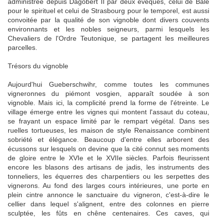
administrée depuis Dagobert II par deux évêques, celui de Bâle
pour le spirituel et celui de Strasbourg pour le temporel, est aussi
convoitée par la qualité de son vignoble dont divers couvents
environnants et les nobles seigneurs, parmi lesquels les
Chevaliers de l'Ordre Teutonique, se partagent les meilleures
parcelles.
Trésors du vignoble
Aujourd'hui Gueberschwihr, comme toutes les communes
vigneronnes du piémont vosgien, apparaît soudée à son
vignoble. Mais ici, la complicité prend la forme de l'étreinte. Le
village émerge entre les vignes qui montent l'assaut du coteau,
se frayant un espace limité par le rempart végétal. Dans ses
ruelles tortueuses, les maison de style Renaissance combinent
sobriété et élégance. Beaucoup d'entre elles arborent des
écussons sur lesquels on devine que la cité connut ses moments
de gloire entre le XVIe et le XVIIe siècles. Parfois fleurissent
encore les blasons des artisans de jadis, les instruments des
tonneliers, les équerres des charpentiers ou les serpettes des
vignerons. Au fond des larges cours intérieures, une porte en
plein cintre annonce le sanctuaire du vigneron, c'est-à-dire le
cellier dans lequel s'alignent, entre des colonnes en pierre
sculptée, les fûts en chêne centenaires. Ces caves, qui