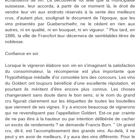
échantillons de vin. La découverte fût telle que la municipalité
suissesse, leur accorda, à partir de ce moment là, le droit de
vendre leur vin aux endroits réservés à la vente des meilleurs
crus, d'autant plus, soulignait le document de l'époque, que les
vins présentés par Gueberschwihr, ne le cèdent en rien aux
autres, ni en qualité, ni en bouquet, ni en vigueur. " Plus tard, en
1886, la ville de Francfort leur décernera de semblables titres de
noblesse.
Confiance en soi
Lorsque le vigneron élabore son vin en s'imaginant la satisfaction
du consommateur, la récompense est plus importante que
l'hypothétique médaille d'or convoitée lors des concours. Les vins
du Goldert ont toujours bénéficié d'une excellente réputation, et
pourtant ils méritent d'être encore plus connus. Les choses
changeraient sans doute dans le bon sens, si le nom du grand
cru figurait clairement sur les étiquettes de toutes les bouteilles
que viennent de ses vignes. Il y a encore beaucoup de vignerons
qui ne revendiquent pas l'appellation Goldert. Est-ce par crainte
de ne pas être à la hauteur ou par intention délibérée de cacher
un excès de rendements ? se demande Francis Burn. " Un grand
cru, dit-il, est l'accomplissement des grands vins. Au-delà, il ne
peut y en avoir de meilleurs, il y aura des vins différents. Pour le