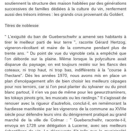
soutiennent la structure des maison habitées par des générations
successives de familles dédiées à la culture du vin, renferment
aussi des trésors intimes : les grands crus provenant du Goldert.
Titres de noblesse
" L'exiguïté du ban de Gueberschwihr a amené ses habitants à
tirer le meilleur parti de leur terre ", raconte Gérard Hertzog,
vigneron-récoltant et maire de la commune pendant plus de
trente ans. " Du point de vue du vignoble cela a empêché que
l'on déborde sur la plaine. Même lorsque la polyculture avait
disparue du paysage, on est toujours restés sur les flancs des
coteaux, ni trop haut, ni trop bas, indifférents à la "course à
l'hectare". Dès les années 1970, nous avons mis en place un
plan d'encépagement afin de bien choisir les meilleurs cépages
pour nos terroirs, car si l'on peut planter du sylvaner ou du pinot
blanc partout, il n'en va pas de même pour les gewurztraminers,
les tokays pinots gris, les muscats ou les rieslings." Il s'agissait de
renouer avec la rigueur d'autrefois, conclut-il, en remémorant la
hardiesse manifestée par les vignerons de la commune au XVIIIe
siècle pour défendre leurs vins du dénigrement pratiqué au grand
marché de la ville de Colmar : " Gueberschwihr, raconte-t-il,
envoya en 1728 une délégation à Lucerne, avec ses meilleurs