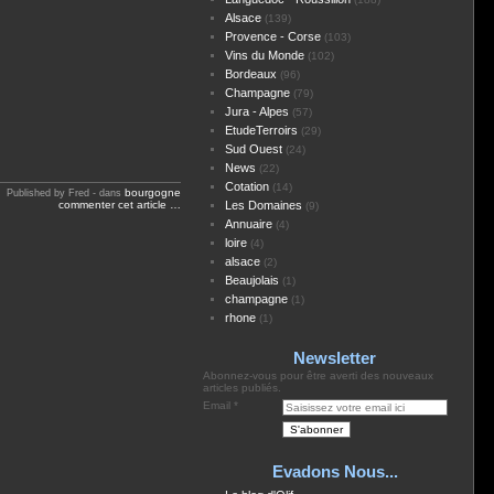
Alsace
(139)
Provence - Corse
(103)
Vins du Monde
(102)
Bordeaux
(96)
Champagne
(79)
Jura - Alpes
(57)
EtudeTerroirs
(29)
Sud Ouest
(24)
News
(22)
Cotation
(14)
bourgogne
Published by Fred
-
dans
commenter cet article
…
Les Domaines
(9)
Annuaire
(4)
loire
(4)
alsace
(2)
Beaujolais
(1)
champagne
(1)
rhone
(1)
Newsletter
Abonnez-vous pour être averti des nouveaux
articles publiés.
Email
Evadons Nous...