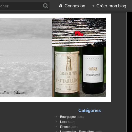
Connexion
+
Créer mon blog
Catégories
Bourgogne
(836)
Loire
(393)
Rhone
(306)
Languedoc - Roussillon
(188)