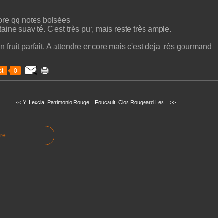
ore qq notes boisées
ine suavité. C'est très pur, mais reste très ample.
 fruit parfait. A attendre encore mais c'est deja très gourmand
t
0
<< Y. Leccia. Patrimonio Rouge...
Foucault. Clos Rougeard Les... >>
re