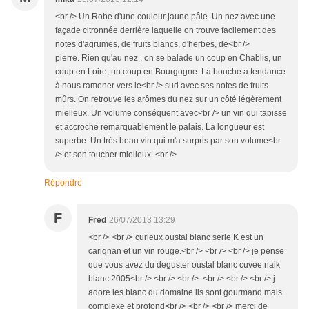
<br /> Un Robe d'une couleur jaune pâle. Un nez avec une
façade citronnée derrière laquelle on trouve facilement des
notes d'agrumes, de fruits blancs, d'herbes, de<br />
pierre. Rien qu'au nez , on se balade un coup en Chablis, un
coup en Loire, un coup en Bourgogne. La bouche a tendance
à nous ramener vers le<br /> sud avec ses notes de fruits
mûrs. On retrouve les arômes du nez sur un côté légèrement
mielleux. Un volume conséquent avec<br /> un vin qui tapisse
et accroche remarquablement le palais. La longueur est
superbe. Un très beau vin qui m'a surpris par son volume<br
/> et son toucher mielleux. <br />
Répondre
F
Fred
26/07/2013 13:29
<br /> <br /> curieux oustal blanc serie K est un
carignan et un vin rouge.<br /> <br /> <br /> je pense
que vous avez du deguster oustal blanc cuvee naik
blanc 2005<br /> <br /> <br /> <br /> <br /> <br /> j
adore les blanc du domaine ils sont gourmand mais
complexe et profond<br /> <br /> <br /> merci de