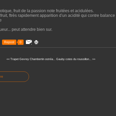
xotique, fruit de la passion note fruitées et acidulées.
ruit, ftrès rapidement apparition d'un acidité qui contre balance 
e
eur... peut attendre bien sur.
Repost
0
<< Trapet Gevrey Chambertin ostréa...
Gauby cotes du roussillon... >>
re