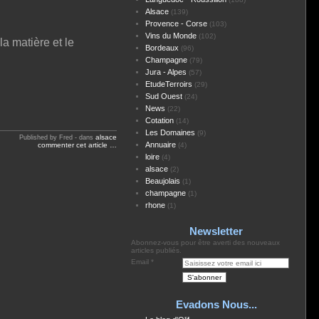
Alsace
(139)
Provence - Corse
(103)
Vins du Monde
(102)
la matière et le
Bordeaux
(96)
Champagne
(79)
Jura - Alpes
(57)
EtudeTerroirs
(29)
Sud Ouest
(24)
News
(22)
Cotation
(14)
Les Domaines
(9)
alsace
Published by Fred
-
dans
Annuaire
commenter cet article
…
(4)
loire
(4)
alsace
(2)
Beaujolais
(1)
champagne
(1)
rhone
(1)
Newsletter
Abonnez-vous pour être averti des nouveaux
articles publiés.
Email
Evadons Nous...