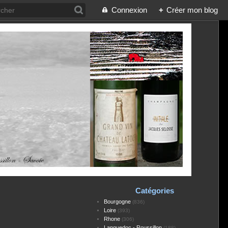
Connexion
+
Créer mon blog
Catégories
Bourgogne
(836)
Loire
(393)
Rhone
(306)
Languedoc - Roussillon
(188)