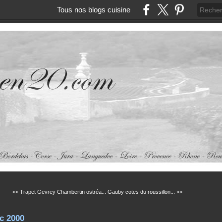
Tous nos blogs cuisine
<< Trapet Gevrey Chambertin ostréa...
Gauby cotes du roussillon... >>
c 2000