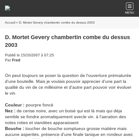
MENU
Accueil
» D. Mortet Gevery chambertin combe du dessus 2003
D. Mortet Gevery chambertin combe du dessus
2003
Publié le 15/10/2007 à 07:25
Par
Fred
On peut toujours se poser la question de l'ouverture prématurée
d'une bouteille. Mais je voulais pouvoir apprecier d'une part la
qualité du vin de ce millésime et d'autre part pouvoir voir évoluer
le vin.
Couleur :
pourpre foncé
Nez :
de cerise noire, avec un boisé qui est là mais qui déja
semble se fondre aromatiquement avecle vin. à l'aeration des
notes roties et viandées apparaissent
Bouche :
toucher de bouche somptueux grosse matière mais
aucune asperités. présence d'une finale tanique en rondeur avec