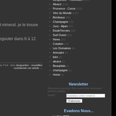
Alsace
(139)
Provence - Corse
(103)
Vins du Monde
(102)
Bordeaux
(96)
Champagne
(79)
 mineral. je le trouve
Jura - Alpes
(57)
EtudeTerroirs
(29)
Sud Ouest
(24)
regouter dans 6 à 12
News
(22)
Cotation
(14)
Les Domaines
(9)
Annuaire
(4)
loire
(4)
alsace
(2)
languedoc - roussillon
by Fred
-
dans
Beaujolais
(1)
commenter cet article
…
champagne
(1)
rhone
(1)
Newsletter
Abonnez-vous pour être averti des nouveaux
articles publiés.
Email
Evadons Nous...