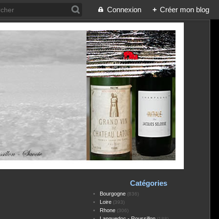
Connexion
+
Créer mon blog
Catégories
Bourgogne
(836)
Loire
(393)
Rhone
(306)
Languedoc - Roussillon
(188)