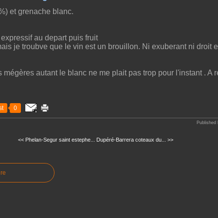
%) et grenache blanc.
xpressif au depart puis fruit
is je troubve que le vin est un brouillon. Ni exuberant ni droit et
s mégères autant le blanc ne me plait pas trop pour l'instant . A 
t
0
Published 
<< Phelan-Segur saint estephe...
Dupéré-Barrera coteaux du... >>
re