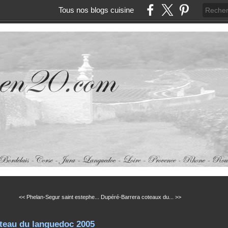
Tous nos blogs cuisine
<< Phelan-Segur saint estephe...
Dupéré-Barrera coteaux du... >>
teau du languedoc 2005