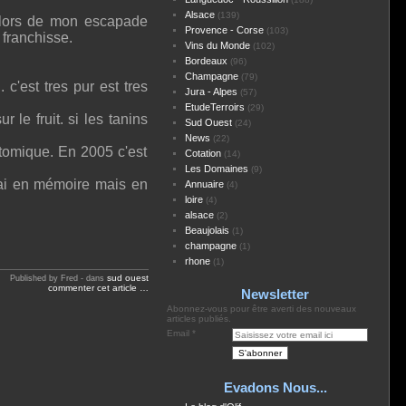
Alsace
(139)
 lors de mon escapade
Provence - Corse
(103)
 franchisse.
Vins du Monde
(102)
Bordeaux
(96)
Champagne
(79)
c'est tres pur est tres
Jura - Alpes
(57)
EtudeTerroirs
(29)
r le fruit. si les tanins
Sud Ouest
(24)
News
(22)
atomique. En 2005 c'est
Cotation
(14)
Les Domaines
(9)
'ai en mémoire mais en
Annuaire
(4)
loire
(4)
alsace
(2)
Beaujolais
(1)
champagne
(1)
rhone
(1)
sud ouest
Published by Fred
-
dans
commenter cet article
…
Newsletter
Abonnez-vous pour être averti des nouveaux
articles publiés.
Email
Evadons Nous...