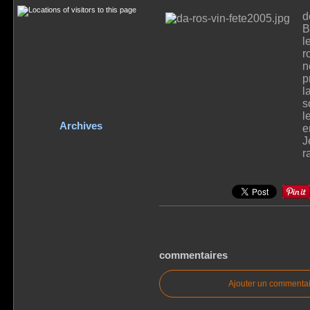
d
B
l
r
n
p
l
s
l
Archives
e
J
r
commentaires
Ajouter un commentai