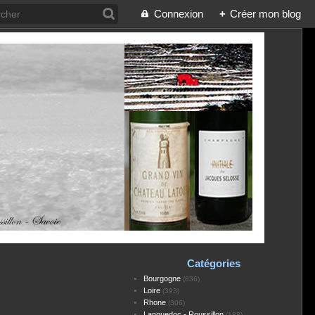
Connexion
+
Créer mon blog
Catégories
Bourgogne
(836)
Loire
(393)
Rhone
(306)
Languedoc - Roussillon
(188)