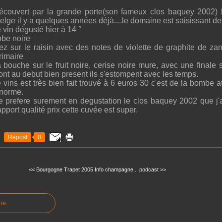
écouvert par la grande porte(son fameux clos baquey 2002)
elge il y a quelques années déjà....le domaine est saisissant de
e vin dégusté hier à 14 °
obe noire
ez sur le raisin avec des notes de violette de graphite de zan. 
rimaire
a bouche sur le fruit noire, cerise noire mure, avec une finale su
ont au debut bien present ils s'estompent avec les temps.
e vins est très bien fait trouvé à 6 euros 30 c'est de la bombe 
norme.
e prefere surement en degustation le clos baquey 2002 que j
apport qualité prix cette cuvée est super.
Repost
0
<< Bourgogne Trapet 2005
Info champagne... podcast >>
re