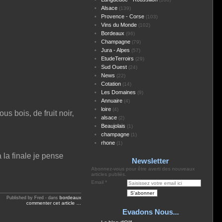
Alsace
(139)
Provence - Corse
(103)
Vins du Monde
(102)
Bordeaux
(96)
Champagne
(79)
Jura - Alpes
(57)
EtudeTerroirs
(29)
Sud Ouest
(24)
News
(22)
Cotation
(14)
Les Domaines
(9)
Annuaire
(4)
loire
(4)
s bois, de fruit noir,
alsace
(2)
Beaujolais
(1)
champagne
(1)
rhone
(1)
 la finale je pense
Newsletter
Abonnez-vous pour être averti des nouveaux
articles publiés.
Email
bordeaux
Published by Fred
-
dans
commenter cet article
…
Evadons Nous...