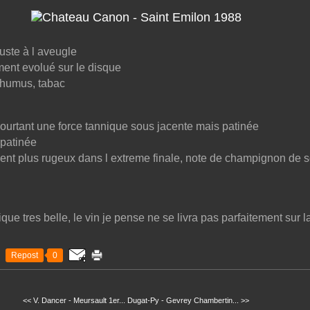
uste à l aveugle
ment evolué sur le disque
, humus, tabac
pourtant une force tannique sous jacente mais patinée
 patinée
nt plus rugeux dans l extreme finale, note de champignon de sou
que tres belle, le vin je pense ne se livra pas parfaitement sur la
Repost
0
<< V. Dancer - Meursault 1er...
Dugat-Py - Gevrey Chambertin... >>