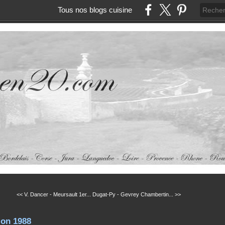
Tous nos blogs cuisine
<< V. Dancer - Meursault 1er...
Dugat-Py - Gevrey Chambertin... >>
lon 1988