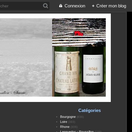
Connexion
+
Créer mon blog
Catégories
Bourgogne
(836)
Loire
(393)
Rhone
(306)
Languedoc - Roussillon
(188)