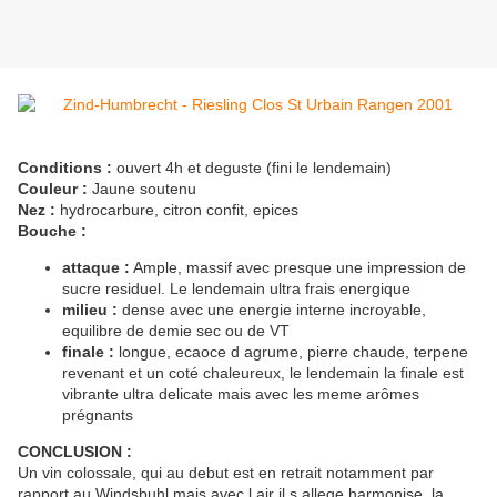
Conditions :
ouvert 4h et deguste (fini le lendemain)
Couleur :
Jaune soutenu
Nez :
hydrocarbure, citron confit, epices
Bouche :
attaque :
Ample, massif avec presque une impression de
sucre residuel. Le lendemain ultra frais energique
milieu :
dense avec une energie interne incroyable,
equilibre de demie sec ou de VT
finale :
longue, ecaoce d agrume, pierre chaude, terpene
revenant et un coté chaleureux, le lendemain la finale est
vibrante ultra delicate mais avec les meme arômes
prégnants
CONCLUSION :
Un vin colossale, qui au debut est en retrait notamment par
rapport au Windsbuhl mais avec l air il s allege harmonise. la