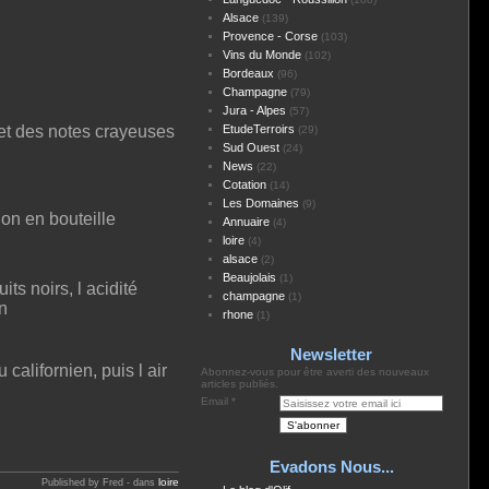
Alsace
(139)
Provence - Corse
(103)
Vins du Monde
(102)
Bordeaux
(96)
Champagne
(79)
Jura - Alpes
(57)
s et des notes crayeuses
EtudeTerroirs
(29)
Sud Ouest
(24)
News
(22)
Cotation
(14)
Les Domaines
(9)
on en bouteille
Annuaire
(4)
loire
(4)
alsace
(2)
Beaujolais
(1)
ts noirs, l acidité
champagne
(1)
n
rhone
(1)
Newsletter
californien, puis l air
Abonnez-vous pour être averti des nouveaux
articles publiés.
Email
Evadons Nous...
loire
Published by Fred
-
dans