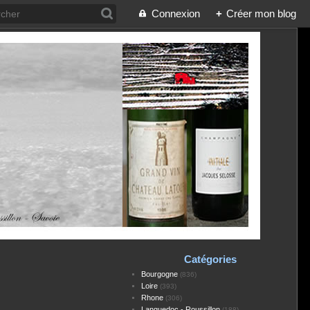
Connexion
+
Créer mon blog
Catégories
Bourgogne
(836)
Loire
(393)
Rhone
(306)
Languedoc - Roussillon
(188)