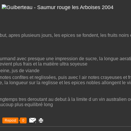
ebut, apres plusieurs jours, les epices se fondent, les fruits noir
ourmand avec presque une impression de sucre, la longue aerati
vient plus frais et la matière ultra soyeuse
eine, jus de viande
tes confites et reglissées, puis avec l air notes crayeuses et frui
e, la longueur sur la reglisse et les epices nobles allongent le vi
ongtemps tres deroutant au debut à la limite d un vin australien ou 
eaucoup plus equilibré long
Repost
0