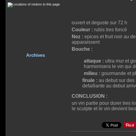
ouvert et deguste sur 72 h
Couleur :
rubis tres foncé
Nez :
epices et fruit noir au d
apparaissent
Bouche :
Archives
attaque :
ultra mur et g
harmonisera le vin qui de
milieu :
gourmande et pl
finale :
au debut sur des no
defaillante au debut arriv
CONCLUSION :
un vin partie pour durer tres l
le sculpte et le vin devient b