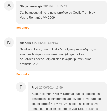
S
Stage oenologie
28/08/2018 15:49
J'ai beaucoup aimé la note torréfiée du Cecile Tremblay -
Vosne Romanée VV 2009
Répondre
N
Nicodu43
27/06/2014 09:44
Salut mon frédo, quand tu dis &quot;très précise&quot; tu
évoques la &quot;structure&quot; (du genre très
&quot;dessinée&quot;) ou bien la &quot;pureté&quot;
aromatique ?
Répondre
F
Fred
27/06/2014 16:59
Salut Nico,<br /> <br /> l'aromatique en bouche etait
tres précise contrairement au nez de l ouverture plus
flou et torrefié.<br /> <br /> j ai bien aimé mais avec
beaucoup d air. par contre un vrai 1&quot;% sans