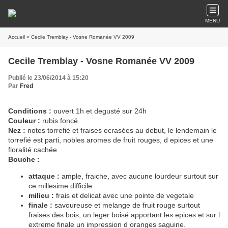
MENU
Accueil
» Cecile Tremblay - Vosne Romanée VV 2009
Cecile Tremblay - Vosne Romanée VV 2009
Publié le 23/06/2014 à 15:20
Par
Fred
Conditions :
ouvert 1h et degusté sur 24h
Couleur :
rubis foncé
Nez :
notes torrefié et fraises ecrasées au debut, le lendemain le
torrefié est parti, nobles aromes de fruit rouges, d epices et une
floralité cachée
Bouche :
attaque :
ample, fraiche, avec aucune lourdeur surtout sur
ce millesime difficile
milieu :
frais et delicat avec une pointe de vegetale
finale :
savoureuse et melange de fruit rouge surtout
fraises des bois, un leger boisé apportant les epices et sur l
extreme finale un impression d oranges saguine.