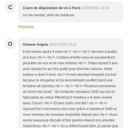
C
Cours de dégustation du vin à Paris
31/08/2020 14:54
Un vin marbré, plein de noblesse.
Répondre
O
Orianne Angela
06/07/2020 15:21
Il est revenu après 9 mois<br /> <br /> <br /> Bonsoir à toutes
et à tous,<br /> <br /> Certains d'entre vous se souviendront
peut-être de moi et de mon histoire.<br /> J'étais durant 5 ans
avec quelqu'un qui m'a quitté pour diverses raisons. Notre
rupture a duré 9 mois.<br /> 9 mois pendant lesquels j'ai tout
fait pour le récupérer et j'ai énormément souffert (dont une
tentative de suicide).<br /> <br /> <br /> Plusieurs personnes
du forum me disait : "de contacter marabout SAID qui est un
Spécialise du retour Affectif qu'il m'aidera a le faire revenir
dans 3 jours".<br /> Et bien voilà c'est fait ! <br /> <br />
Aujourd'hui il est revenu mon mari grâce a marabout SAID et
nous sommes de nouveau ensemble depuis peu.<br /> Nous
avons beaucoup discuté et fixé quelles étaient nos priorités
respectives.<br /> <br /> En y réfléchissant bien, je pense que