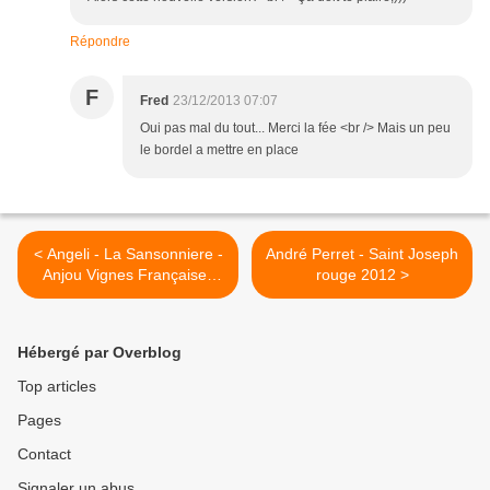
Répondre
F
Fred
23/12/2013 07:07
Oui pas mal du tout... Merci la fée <br /> Mais un peu
le bordel a mettre en place
< Angeli - La Sansonniere -
André Perret - Saint Joseph
Anjou Vignes Françaises
rouge 2012 >
2004
Hébergé par Overblog
Top articles
Pages
Contact
Signaler un abus