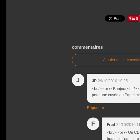
commentaires
Ajouter un commentai
J
JP
29/10/2010 10:25
<br /> <br /> Bonjour,<br />
pour une cuvée du Papet mais
Répondre
F
Fred
29/10/2010 1
<br /> <br /> Un CD
bouteille l'equilibr