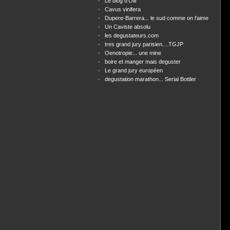
Le blog d'Olif
Cavus vinifera
Dupere-Barrera... le sud comme on l'aime
Un Caviste absolu
les degustateurs.com
tres grand jury parisien....TGJP
Oenotropie... une mine
boire et manger mais deguster
Le grand jury européen
degustation marathon... Serial Bottler