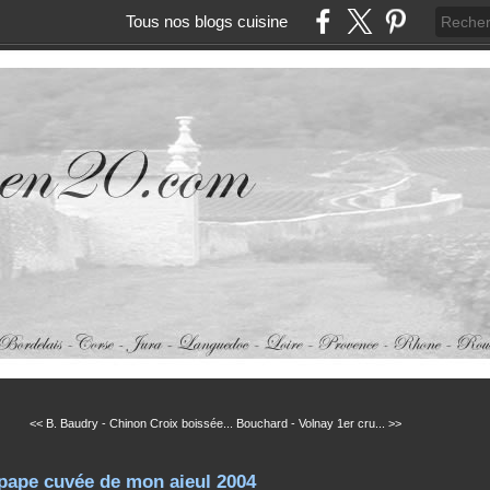
Tous nos blogs cuisine
<< B. Baudry - Chinon Croix boissée...
Bouchard - Volnay 1er cru... >>
pape cuvée de mon aieul 2004