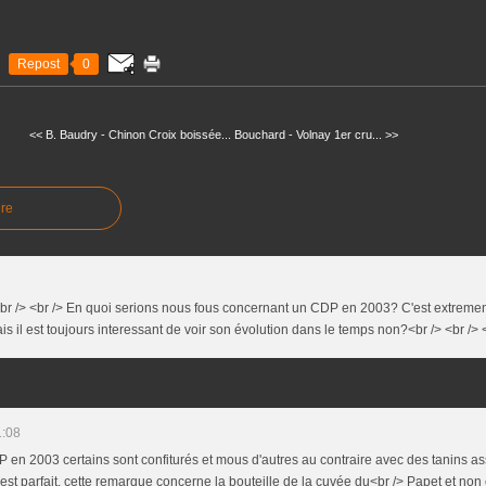
Repost
0
<< B. Baudry - Chinon Croix boissée...
Bouchard - Volnay 1er cru... >>
re
 <br /> <br /> En quoi serions nous fous concernant un CDP en 2003? C'est extremene
 il est toujours interessant de voir son évolution dans le temps non?<br /> <br /> <
1:08
P en 2003 certains sont confiturés et mous d'autres au contraire avec des tanins a
e est parfait. cette remarque concerne la bouteille de la cuvée du<br /> Papet et non 