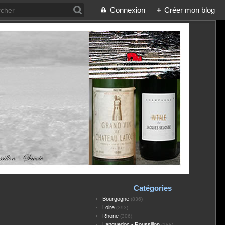
Connexion
+
Créer mon blog
Catégories
Bourgogne
(836)
Loire
(393)
Rhone
(306)
Languedoc - Roussillon
(188)