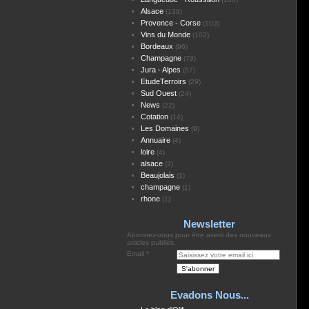
Alsace
(139)
Provence - Corse
(103)
Vins du Monde
(102)
Bordeaux
(96)
Champagne
(79)
Jura - Alpes
(57)
EtudeTerroirs
(29)
Sud Ouest
(24)
News
(22)
Cotation
(14)
Les Domaines
(9)
Annuaire
(4)
loire
(4)
alsace
(2)
Beaujolais
(1)
champagne
(1)
rhone
(1)
Newsletter
Abonnez-vous pour être averti des nouveaux
articles publiés.
Email
Evadons Nous...