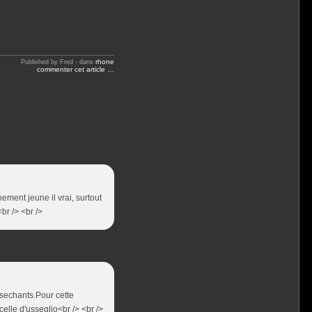
rhone
Published by Fred
-
dans
commenter cet article
…
ment jeune il vrai, surtout
br /> <br />
ssechants.Pour cette
celle d'usseglio<br /> <br />