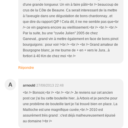
d'une grande longueur. Un vin à faire pâlir<br /> beaucoup de
crus de la Côte de Beaune. Ca serait interessant de la mettre
à l'aveugle dans une dégustation de bons chardonnay...et
que dire du rapport Q/P ! Cela dit, il ne me semble pas que<br
/> ce vin gagnera encore au vieillissement.<br /> <br /> <br />
Par la suite, bu une "cuvée Julien" 2005 de chez
Ganevat...grand vin à mettre également en face de bons pinot
bourguigons : pour voir !<br /> <br /> <br /> Grand amateur de
Bourgogne blanc, je me tourne de + en + vers le Jura...à
fortiori à 40 Km de chez moi <br />
Répondre
A
arnould
27/08/2013 22:48
<br /> Bonsoir,<br /> <br /> <br /> Je reviens sur cet ancien
post car j'ai bu cette bouteille hier...à Arbois et je penche pour
une problème de bouteille tant je l'ai trouvé bien en place. La
Mailloche est une magnifique cuvée,<br /> 2010 est
assurément très grand : c'est déjà malheureusement épuisé
au domaine !<br />