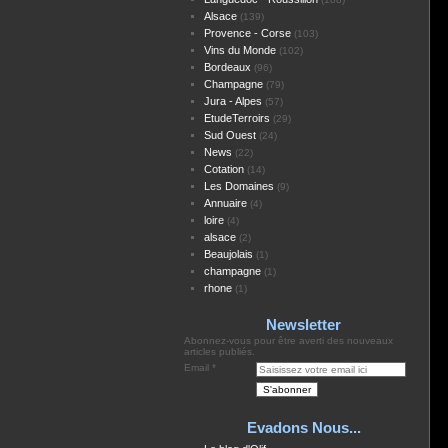
Alsace
(139)
Provence - Corse
(103)
Vins du Monde
(102)
Bordeaux
(96)
Champagne
(79)
Jura - Alpes
(57)
EtudeTerroirs
(29)
Sud Ouest
(24)
News
(22)
Cotation
(14)
Les Domaines
(9)
Annuaire
(4)
loire
(4)
alsace
(2)
Beaujolais
(1)
champagne
(1)
rhone
(1)
Newsletter
Abonnez-vous pour être averti des nouveaux
articles publiés.
Email
Evadons Nous...