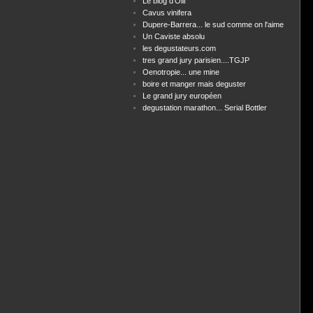
Le blog d'Olif
Cavus vinifera
Dupere-Barrera... le sud comme on l'aime
Un Caviste absolu
les degustateurs.com
tres grand jury parisien....TGJP
Oenotropie... une mine
boire et manger mais deguster
Le grand jury européen
degustation marathon... Serial Bottler