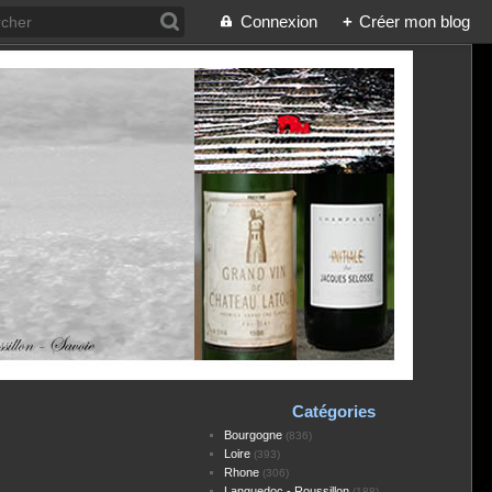
Connexion
+
Créer mon blog
Catégories
Bourgogne
(836)
Loire
(393)
Rhone
(306)
Languedoc - Roussillon
(188)