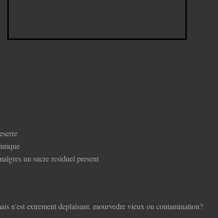
eserre
annique
 malgres un sucre residuel present
mais n'est extrement deplaisant. mourvedre vieux ou contamination?