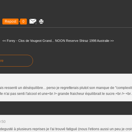
Repost
0
<< Forey - Clos de Vougeot Grand...
NOON Reserve Shiraz 1998 Australie >>
re
ais ressenti un déséquilibre... perso je regretterais plutot son manque de "complexi
. Je n'ai pas senti l'alcool et une<br /> grande fraicheur équilibrait le sucre.<br /> <br 
0:50
 degusté à plusieurs reprises je l'ai trouvé fatigué (nous l'etions aussi un peu je croi