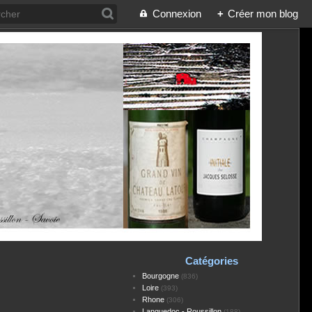
Connexion
+
Créer mon blog
Catégories
Bourgogne
(836)
Loire
(393)
Rhone
(306)
Languedoc - Roussillon
(188)