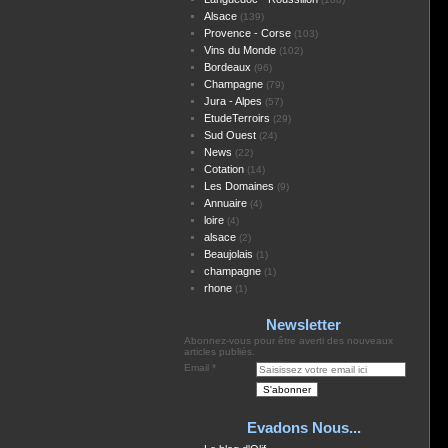
Alsace
(139)
Provence - Corse
(103)
Vins du Monde
(102)
Bordeaux
(96)
Champagne
(79)
Jura - Alpes
(57)
EtudeTerroirs
(29)
Sud Ouest
(24)
News
(22)
Cotation
(14)
Les Domaines
(9)
Annuaire
(4)
loire
(4)
alsace
(2)
Beaujolais
(1)
champagne
(1)
rhone
(1)
Newsletter
Abonnez-vous pour être averti des nouveaux
articles publiés.
Email
Evadons Nous...