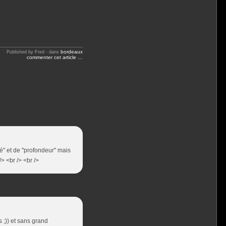
bordeaux
Published by Fred
-
dans
commenter cet article
…
té" et de "profondeur" mais
/> <br /> <br />
s ;)) et sans grand