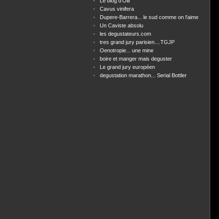
Le blog d'Olif
Cavus vinifera
Dupere-Barrera... le sud comme on l'aime
Un Caviste absolu
les degustateurs.com
tres grand jury parisien....TGJP
Oenotropie... une mine
boire et manger mais deguster
Le grand jury européen
degustation marathon... Serial Bottler