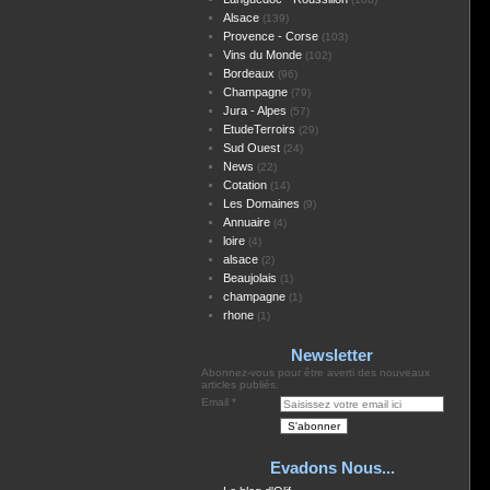
Alsace
(139)
Provence - Corse
(103)
Vins du Monde
(102)
Bordeaux
(96)
Champagne
(79)
Jura - Alpes
(57)
EtudeTerroirs
(29)
Sud Ouest
(24)
News
(22)
Cotation
(14)
Les Domaines
(9)
Annuaire
(4)
loire
(4)
alsace
(2)
Beaujolais
(1)
champagne
(1)
rhone
(1)
Newsletter
Abonnez-vous pour être averti des nouveaux
articles publiés.
Email
Evadons Nous...