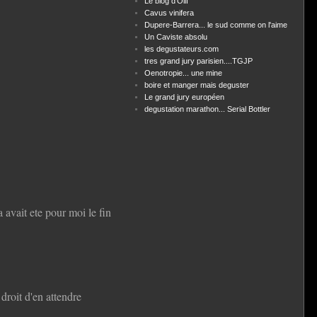
Le blog d'Olif
Cavus vinifera
Dupere-Barrera... le sud comme on l'aime
Un Caviste absolu
les degustateurs.com
tres grand jury parisien....TGJP
Oenotropie... une mine
boire et manger mais deguster
Le grand jury européen
degustation marathon... Serial Bottler
a avait ete pour moi le fin
droit d'en attendre