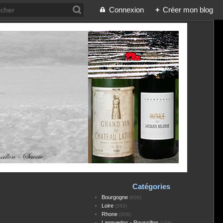
Connexion
+
Créer mon blog
Catégories
Bourgogne
(836)
Loire
(393)
Rhone
(306)
Languedoc - Roussillon
(188)