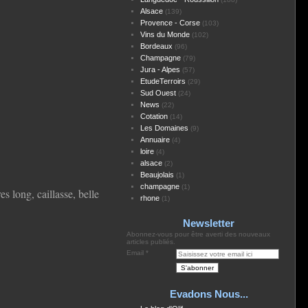
Alsace
(139)
Provence - Corse
(103)
Vins du Monde
(102)
Bordeaux
(96)
Champagne
(79)
Jura - Alpes
(57)
EtudeTerroirs
(29)
Sud Ouest
(24)
News
(22)
Cotation
(14)
Les Domaines
(9)
Annuaire
(4)
loire
(4)
alsace
(2)
Beaujolais
(1)
champagne
(1)
s long, caillasse, belle
rhone
(1)
Newsletter
Abonnez-vous pour être averti des nouveaux
articles publiés.
Email
Evadons Nous...