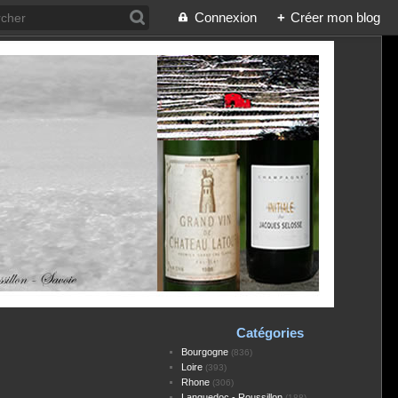
Connexion
+
Créer mon blog
Catégories
Bourgogne
(836)
Loire
(393)
Rhone
(306)
Languedoc - Roussillon
(188)